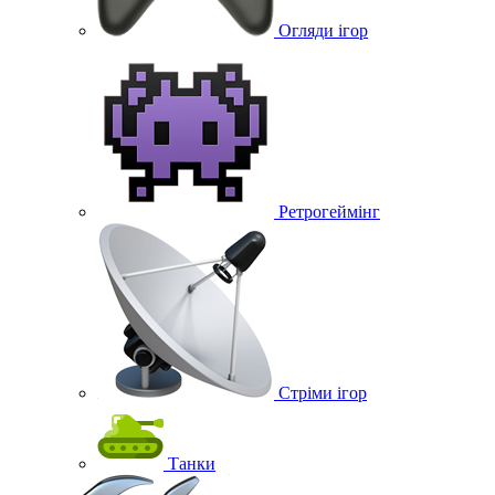
Огляди ігор
Ретрогеймінг
Стріми ігор
Танки