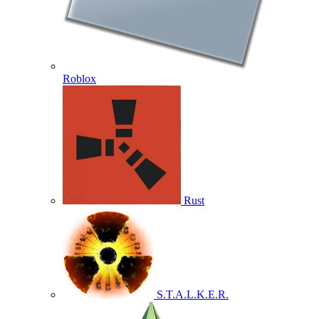
Roblox
Rust
S.T.A.L.K.E.R.