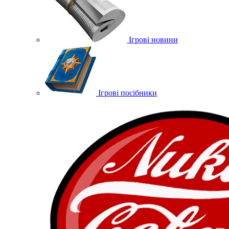
Ігрові новини
Ігрові посібники