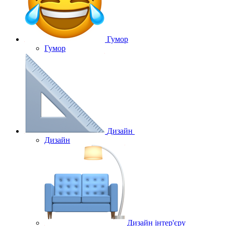
Гумор
Гумор
Дизайн
Дизайн
Дизайн інтер'єру