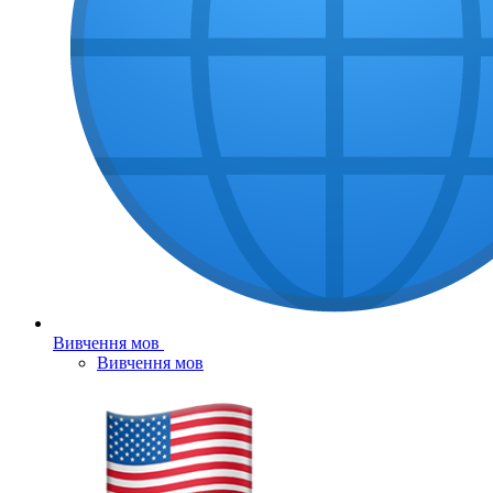
Вивчення мов
Вивчення мов