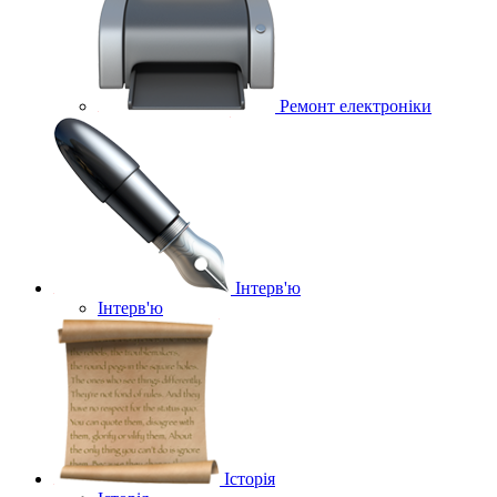
Ремонт електроніки
Інтерв'ю
Інтерв'ю
Історія