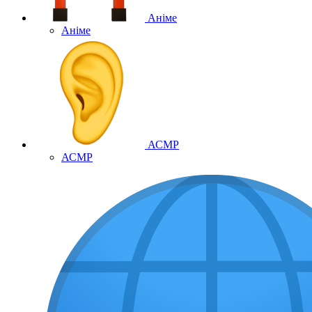
Аніме
Аніме
АСМР
АСМР