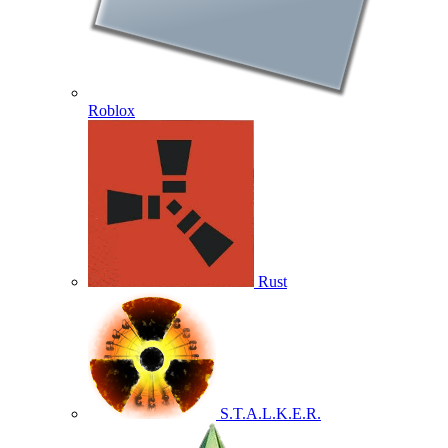
Roblox
Rust
S.T.A.L.K.E.R.