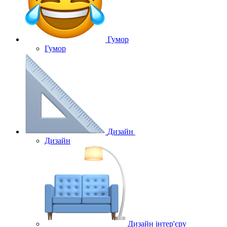
Гумор
Гумор
Дизайн
Дизайн
Дизайн інтер'єру