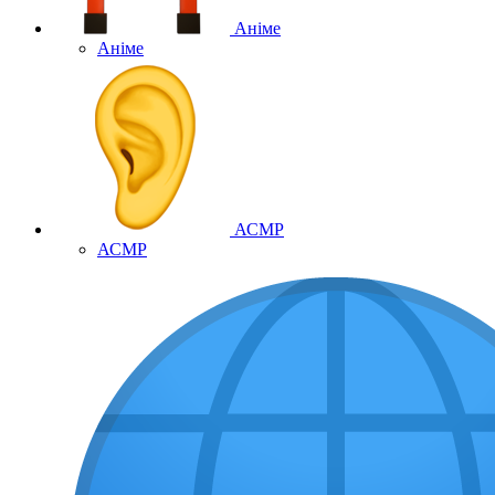
Аніме
Аніме
АСМР
АСМР