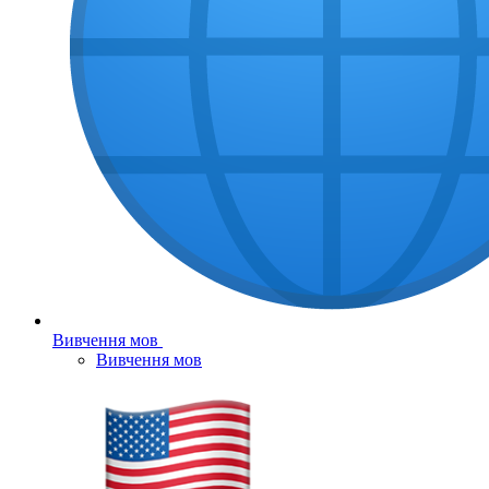
Вивчення мов
Вивчення мов