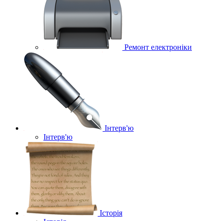
Ремонт електроніки
Інтерв'ю
Інтерв'ю
Історія