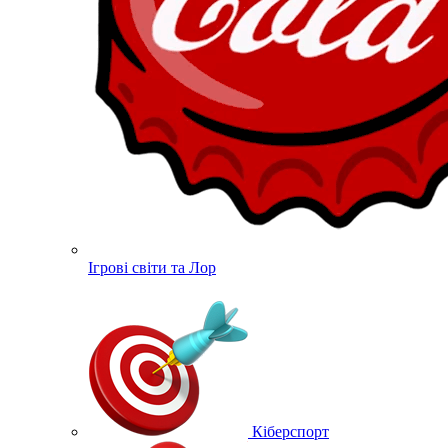
Ігрові світи та Лор
Кіберспорт