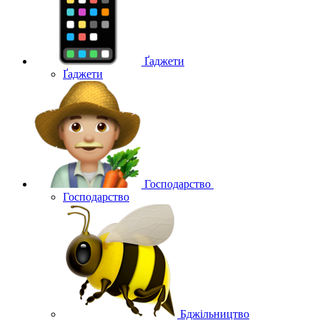
Ґаджети
Ґаджети
Господарство
Господарство
Бджільництво