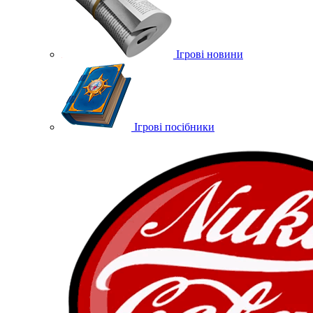
Ігрові новини
Ігрові посібники