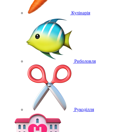
Кулінарія
Риболовля
Рукоділля