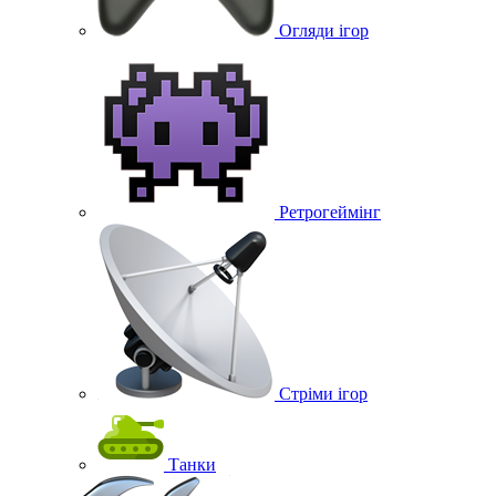
Огляди ігор
Ретрогеймінг
Стріми ігор
Танки