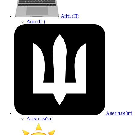
Айті (IT)
Айті (IT)
Алея памʼяті
Алея памʼяті