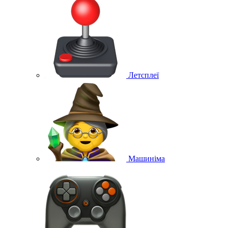
Летсплеї
Машиніма