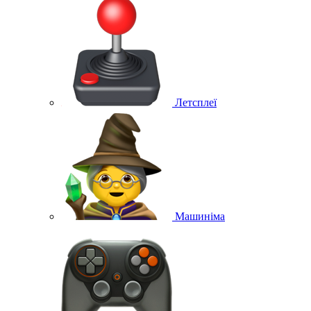
Летсплеї
Машиніма