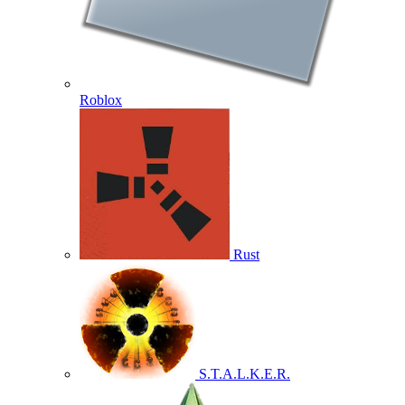
Roblox
Rust
S.T.A.L.K.E.R.