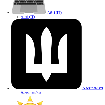
Айті (IT)
Айті (IT)
Алея памʼяті
Алея памʼяті