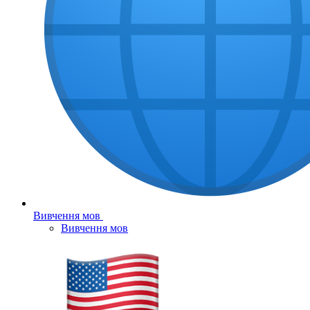
Вивчення мов
Вивчення мов