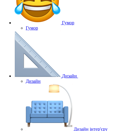
Гумор
Гумор
Дизайн
Дизайн
Дизайн інтер'єру