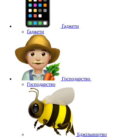
Ґаджети
Ґаджети
Господарство
Господарство
Бджільництво