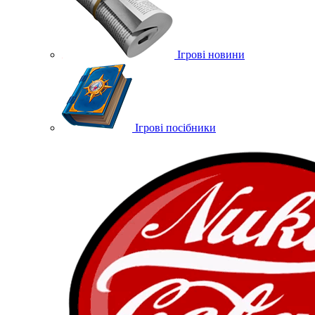
Ігрові новини
Ігрові посібники