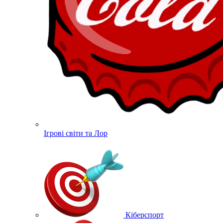
Ігрові світи та Лор
Кіберспорт