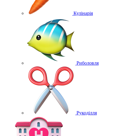
Кулінарія
Риболовля
Рукоділля