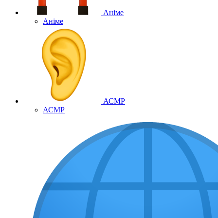
Аніме
Аніме
АСМР
АСМР