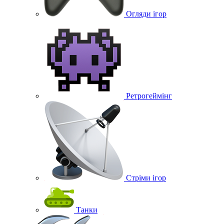
Огляди ігор
Ретрогеймінг
Стріми ігор
Танки