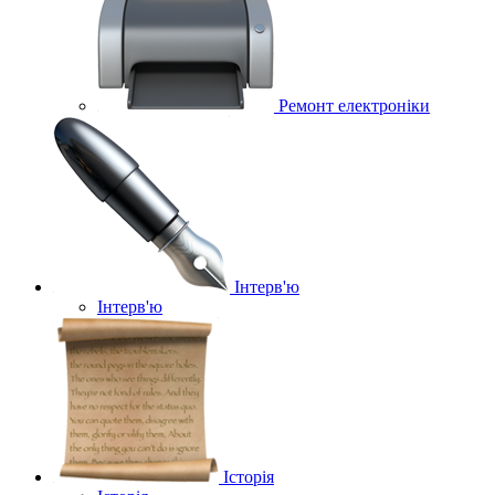
Ремонт електроніки
Інтерв'ю
Інтерв'ю
Історія