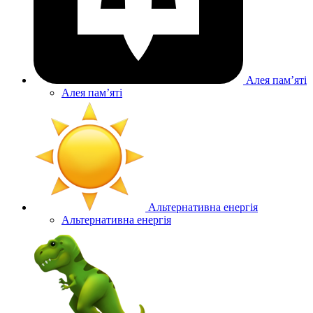
Алея памʼяті
Алея памʼяті
Альтернативна енергія
Альтернативна енергія