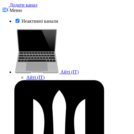
Додати канал
Меню
Неактивні канали
Айті (IT)
Айті (IT)