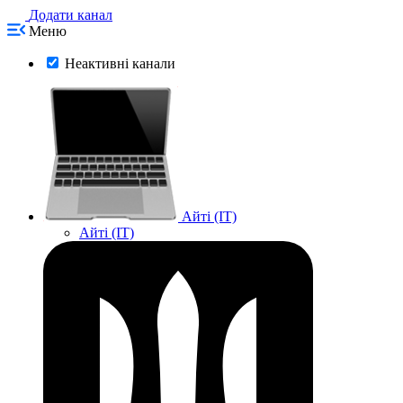
Додати канал
Меню
Неактивні канали
Айті (IT)
Айті (IT)