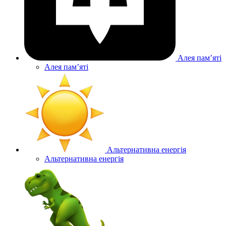
Алея памʼяті
Алея памʼяті
Альтернативна енергія
Альтернативна енергія