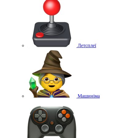
Летсплеї
Машиніма