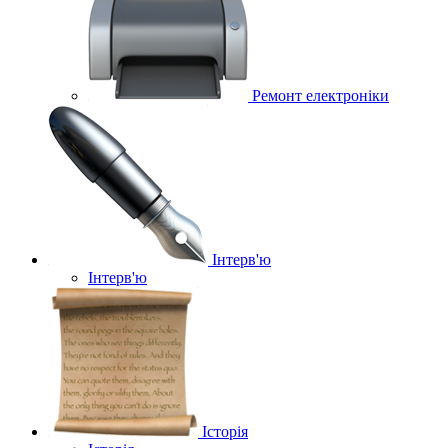
Ремонт електроніки
Інтерв'ю
Інтерв'ю
Історія