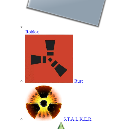
Roblox
Rust
S.T.A.L.K.E.R.