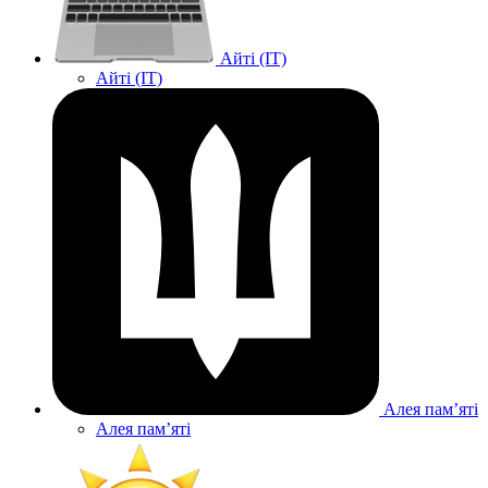
Айті (IT)
Айті (IT)
Алея памʼяті
Алея памʼяті