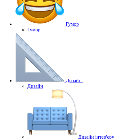
Гумор
Гумор
Дизайн
Дизайн
Дизайн інтер'єру