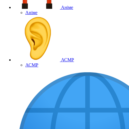
Аніме
Аніме
АСМР
АСМР