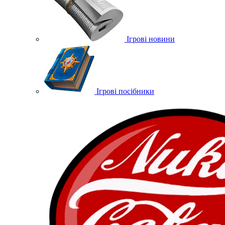
Ігрові новини
Ігрові посібники