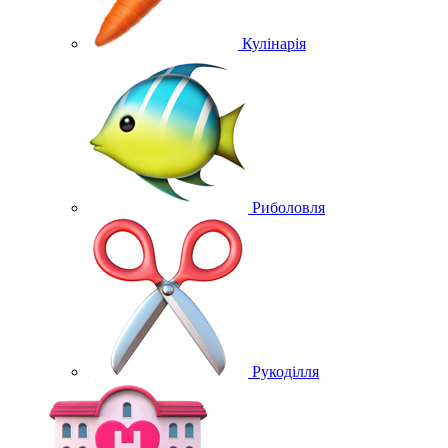
Кулінарія
Риболовля
Рукоділля