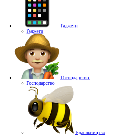
Ґаджети
Ґаджети
Господарство
Господарство
Бджільництво