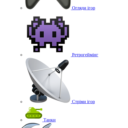
Огляди ігор
Ретрогеймінг
Стріми ігор
Танки