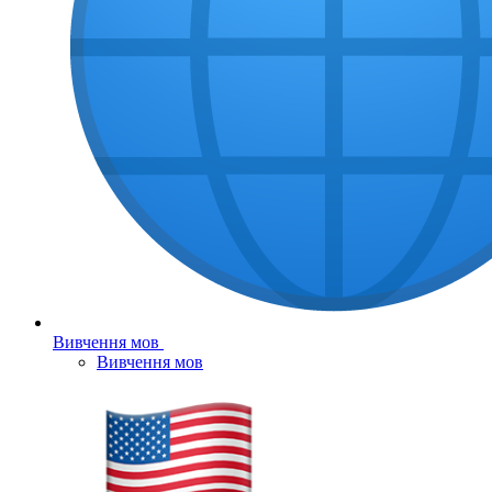
Вивчення мов
Вивчення мов