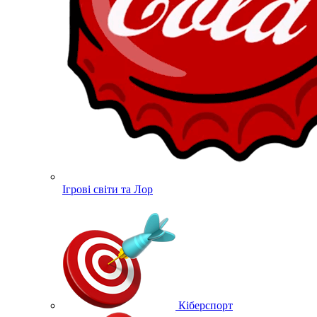
Ігрові світи та Лор
Кіберспорт