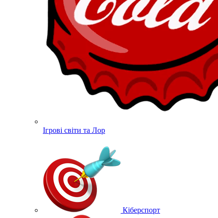
Ігрові світи та Лор
Кіберспорт