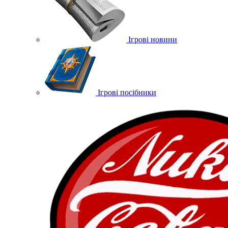
Ігрові новини
Ігрові посібники