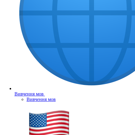
Вивчення мов
Вивчення мов