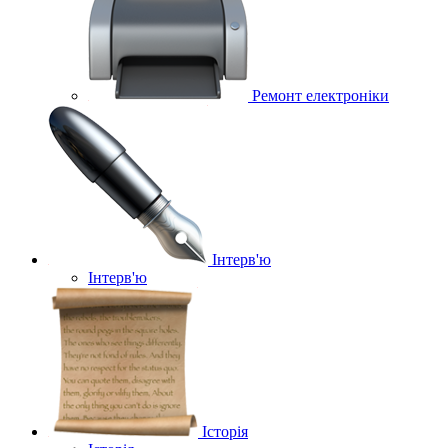
Ремонт електроніки
Інтерв'ю
Інтерв'ю
Історія