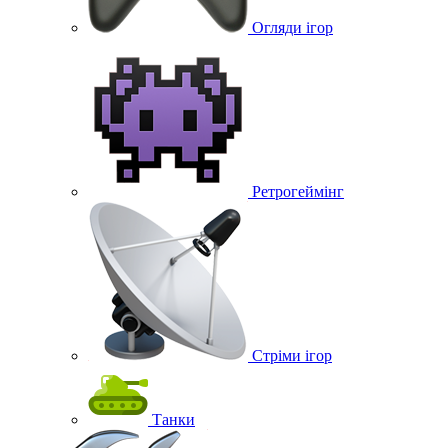
Огляди ігор
Ретрогеймінг
Стріми ігор
Танки