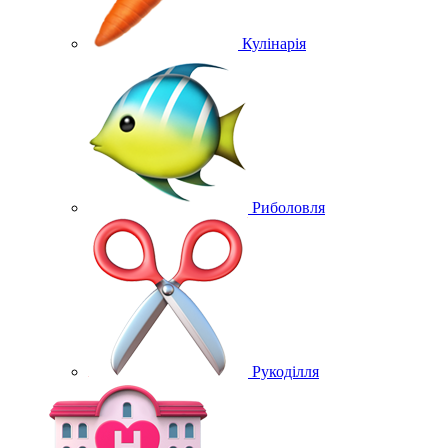
Кулінарія
Риболовля
Рукоділля