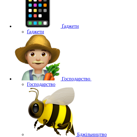
Ґаджети
Ґаджети
Господарство
Господарство
Бджільництво