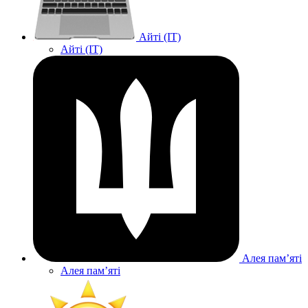
Айті (IT)
Айті (IT)
Алея памʼяті
Алея памʼяті