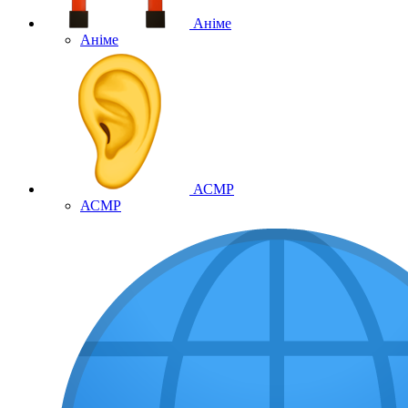
Аніме
Аніме
АСМР
АСМР