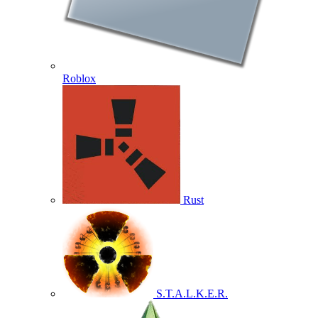
Roblox
Rust
S.T.A.L.K.E.R.