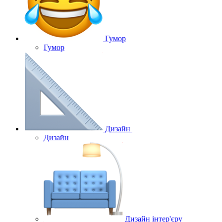
Гумор
Гумор
Дизайн
Дизайн
Дизайн інтер'єру