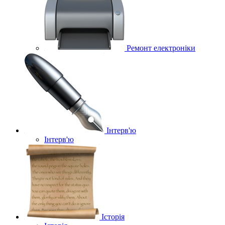
Ремонт електроніки
Інтерв'ю
Інтерв'ю
Історія