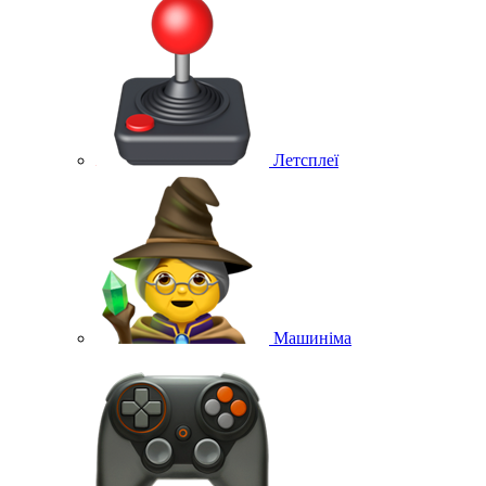
Летсплеї
Машиніма