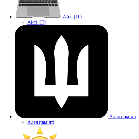
Айті (IT)
Айті (IT)
Алея памʼяті
Алея памʼяті