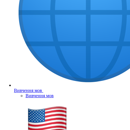
Вивчення мов
Вивчення мов