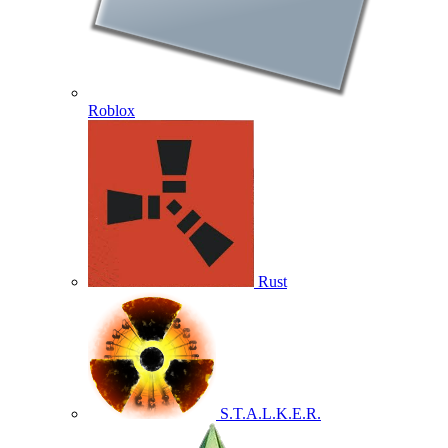
Roblox
Rust
S.T.A.L.K.E.R.