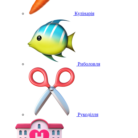
Кулінарія
Риболовля
Рукоділля