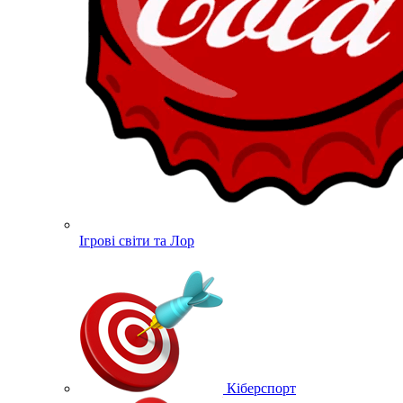
Ігрові світи та Лор
Кіберспорт