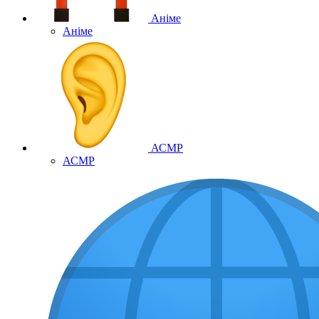
Аніме
Аніме
АСМР
АСМР