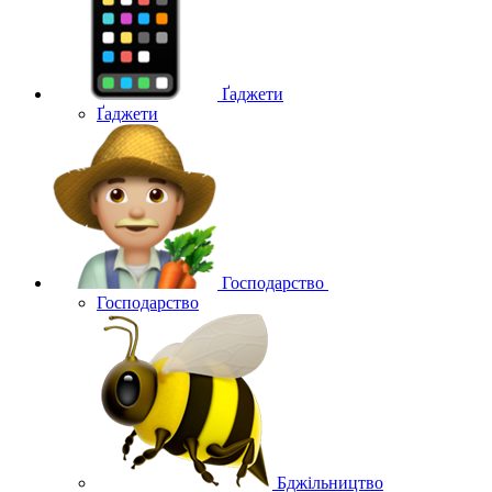
Ґаджети
Ґаджети
Господарство
Господарство
Бджільництво