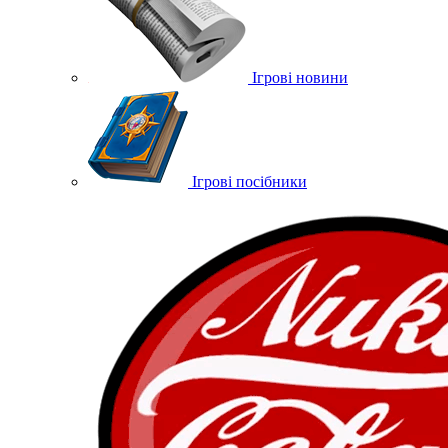
Ігрові новини
Ігрові посібники