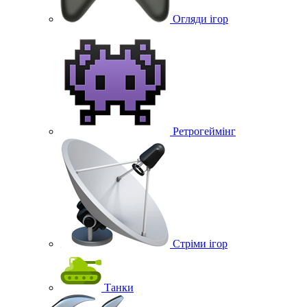
Огляди ігор
Ретрогеймінг
Стріми ігор
Танки