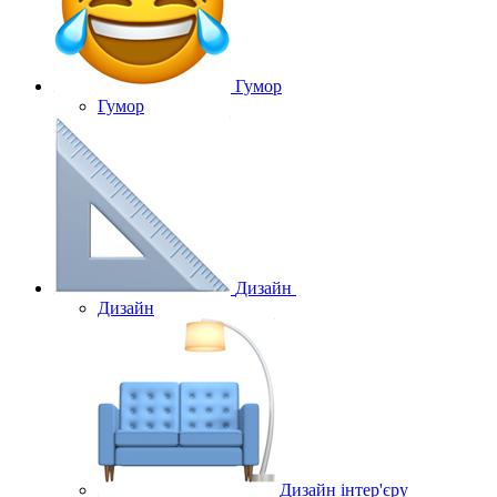
Гумор
Гумор
Дизайн
Дизайн
Дизайн інтер'єру