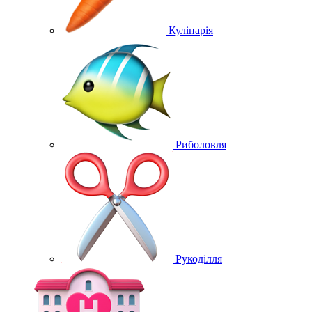
Кулінарія
Риболовля
Рукоділля