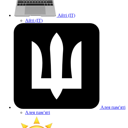
Айті (IT)
Айті (IT)
Алея памʼяті
Алея памʼяті