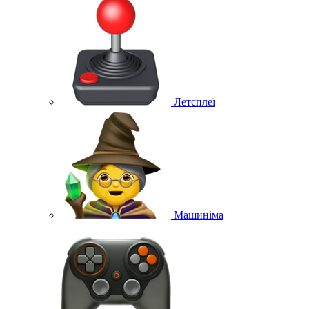
Летсплеї
Машиніма