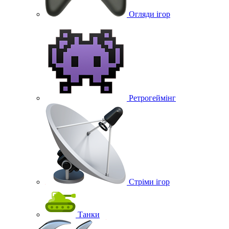
Огляди ігор
Ретрогеймінг
Стріми ігор
Танки