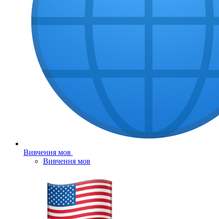
Вивчення мов
Вивчення мов