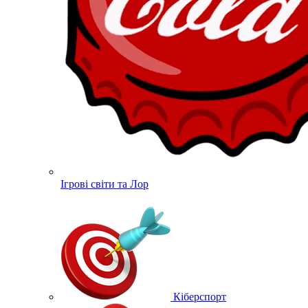
Ігрові світи та Лор
Кіберспорт