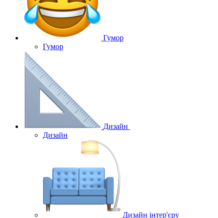
Гумор
Гумор
Дизайн
Дизайн
Дизайн інтер'єру