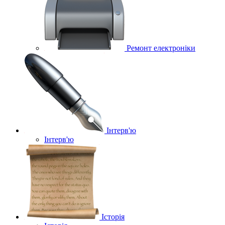
Ремонт електроніки
Інтерв'ю
Інтерв'ю
Історія