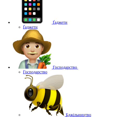
Ґаджети
Ґаджети
Господарство
Господарство
Бджільництво