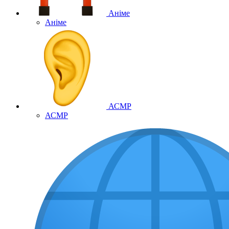
Аніме
Аніме
АСМР
АСМР