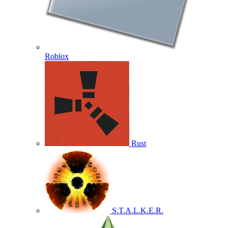
Roblox
Rust
S.T.A.L.K.E.R.