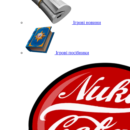
Ігрові новини
Ігрові посібники