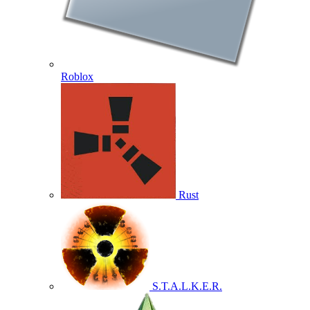
Roblox
Rust
S.T.A.L.K.E.R.