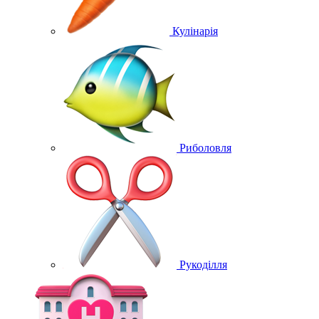
Кулінарія
Риболовля
Рукоділля