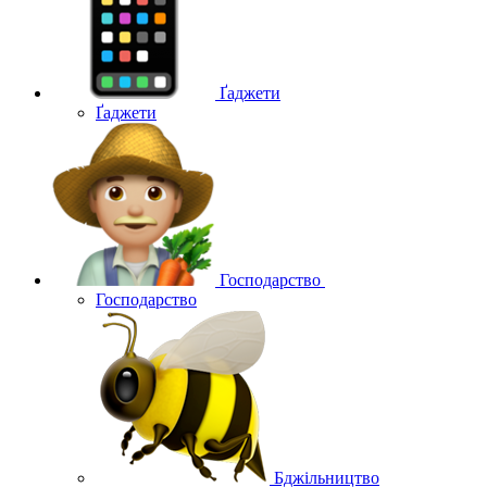
Ґаджети
Ґаджети
Господарство
Господарство
Бджільництво