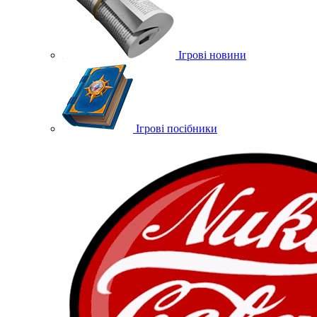
Ігрові новини
Ігрові посібники