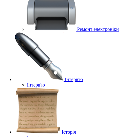
Ремонт електроніки
Інтерв'ю
Інтерв'ю
Історія