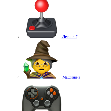
Летсплеї
Машиніма