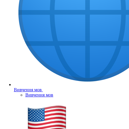
Вивчення мов
Вивчення мов