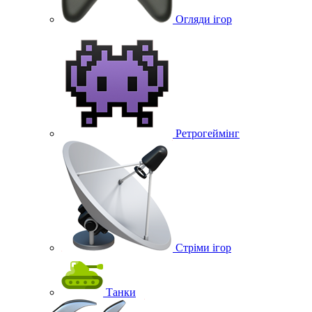
Огляди ігор
Ретрогеймінг
Стріми ігор
Танки