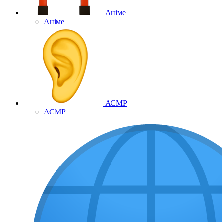
Аніме
Аніме
АСМР
АСМР