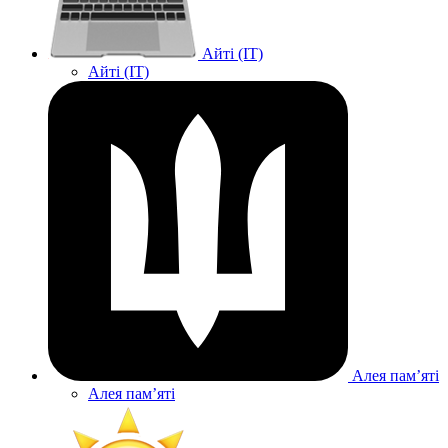
Айті (IT)
Айті (IT)
Алея памʼяті
Алея памʼяті