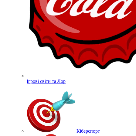
Ігрові світи та Лор
Кіберспорт