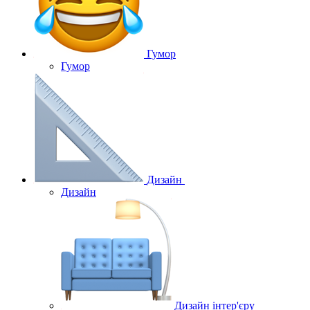
Гумор
Гумор
Дизайн
Дизайн
Дизайн інтер'єру