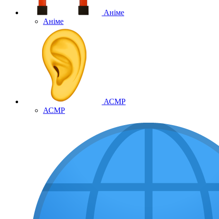
Аніме
Аніме
АСМР
АСМР