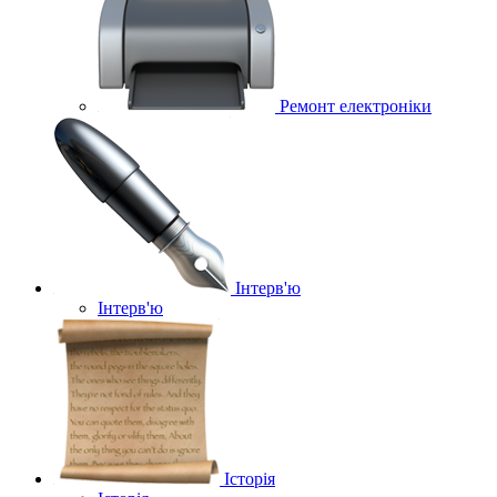
Ремонт електроніки
Інтерв'ю
Інтерв'ю
Історія