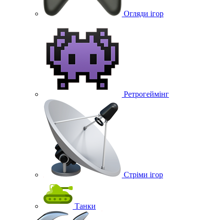
Огляди ігор
Ретрогеймінг
Стріми ігор
Танки