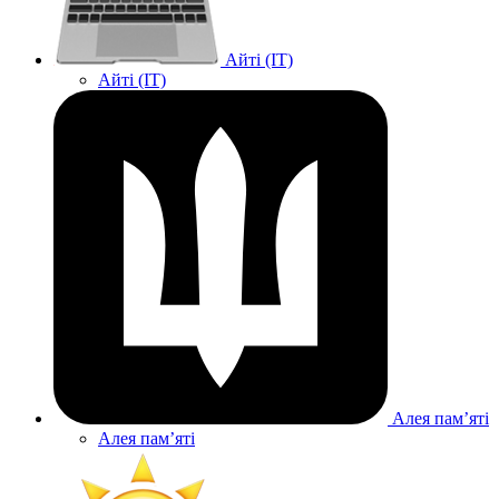
Айті (IT)
Айті (IT)
Алея памʼяті
Алея памʼяті