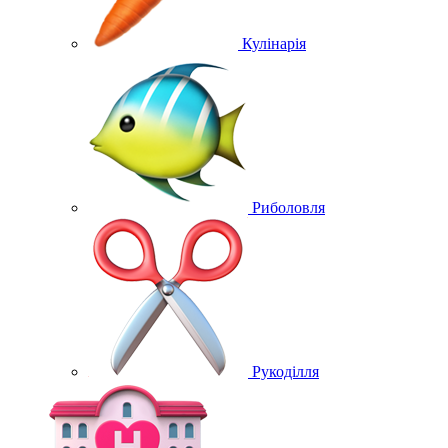
Кулінарія
Риболовля
Рукоділля