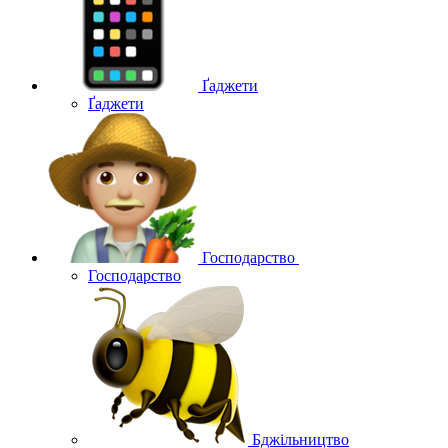
Ґаджети
Ґаджети
Господарство
Господарство
Бджільництво