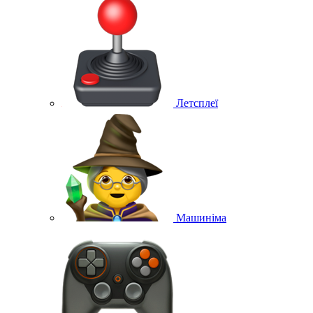
Летсплеї
Машиніма