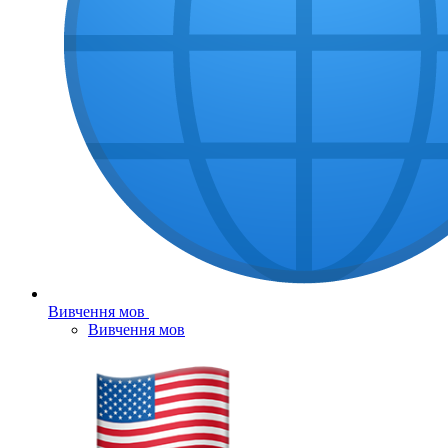
Вивчення мов
Вивчення мов