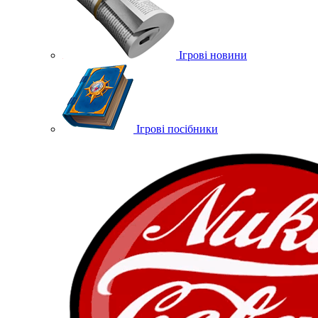
Ігрові новини
Ігрові посібники