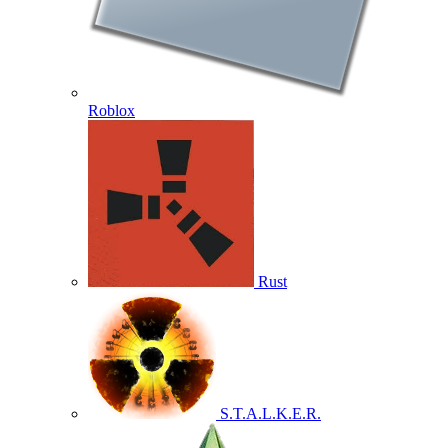
Roblox
Rust
S.T.A.L.K.E.R.