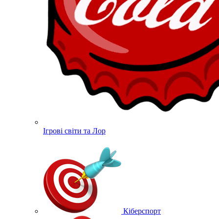
Ігрові світи та Лор
Кіберспорт