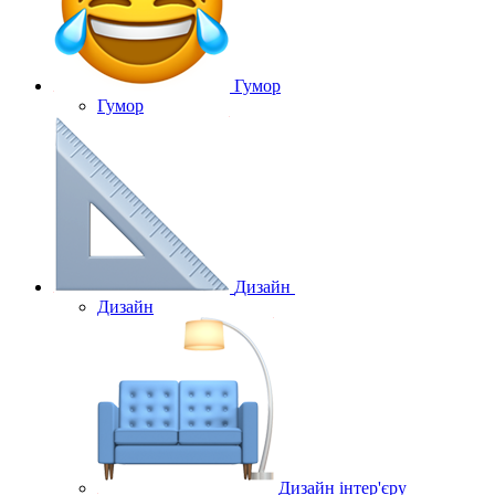
Гумор
Гумор
Дизайн
Дизайн
Дизайн інтер'єру