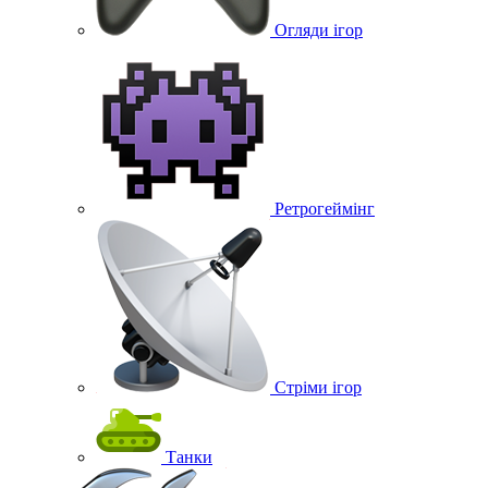
Огляди ігор
Ретрогеймінг
Стріми ігор
Танки