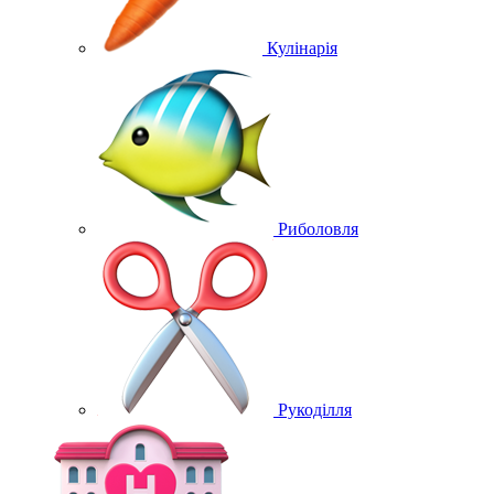
Кулінарія
Риболовля
Рукоділля