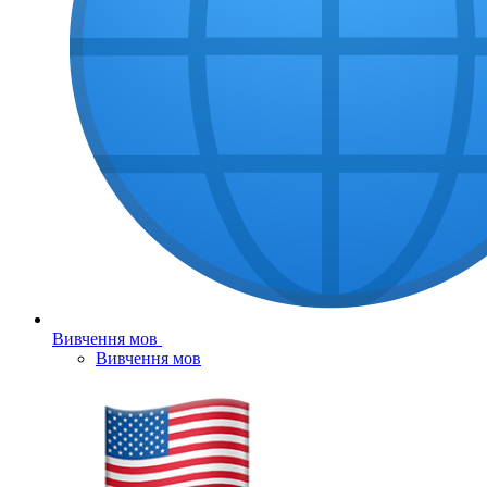
Вивчення мов
Вивчення мов