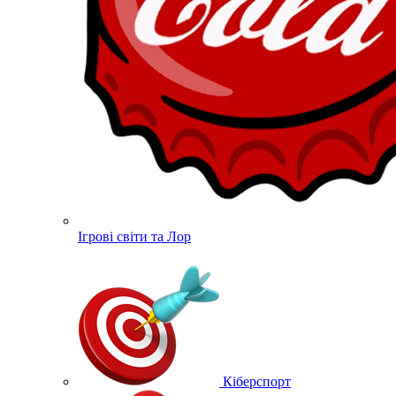
Ігрові світи та Лор
Кіберспорт