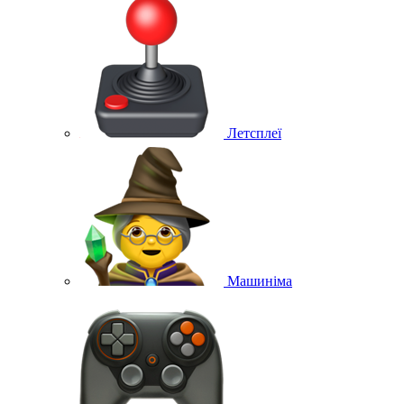
Летсплеї
Машиніма