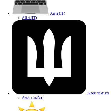
Айті (IT)
Айті (IT)
Алея памʼяті
Алея памʼяті