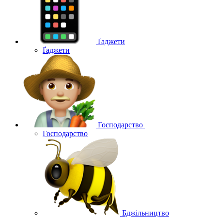
Ґаджети
Ґаджети
Господарство
Господарство
Бджільництво