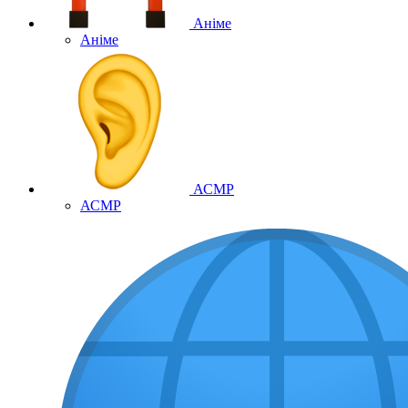
Аніме
Аніме
АСМР
АСМР