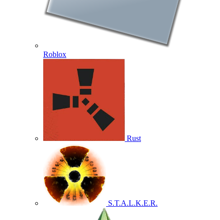
Roblox
Rust
S.T.A.L.K.E.R.