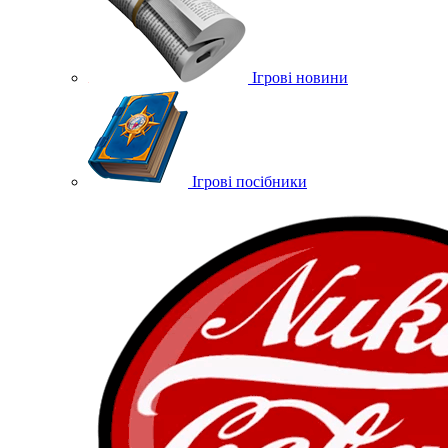
Ігрові новини
Ігрові посібники