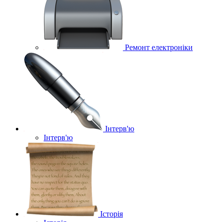
Ремонт електроніки
Інтерв'ю
Інтерв'ю
Історія