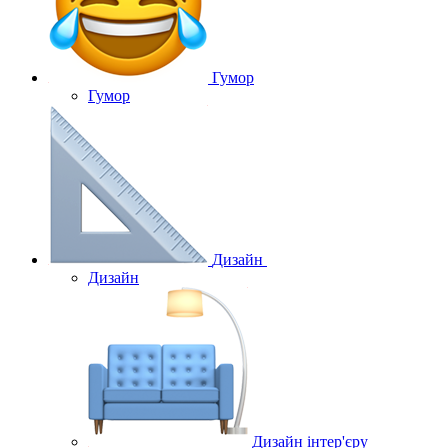
Гумор
Гумор
Дизайн
Дизайн
Дизайн інтер'єру