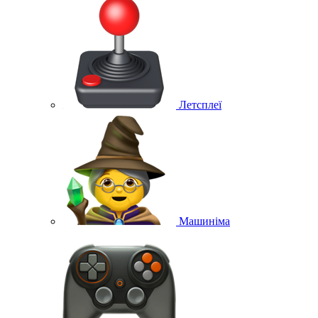
Летсплеї
Машиніма