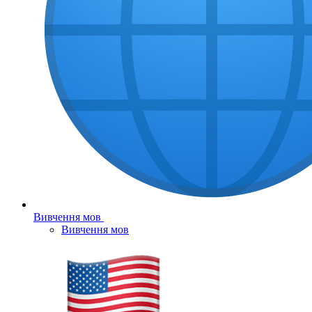
Вивчення мов
Вивчення мов