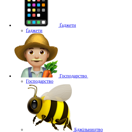
Ґаджети
Ґаджети
Господарство
Господарство
Бджільництво