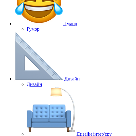
Гумор
Гумор
Дизайн
Дизайн
Дизайн інтер'єру