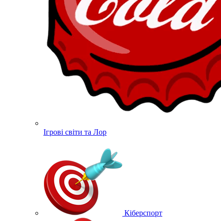
Ігрові світи та Лор
Кіберспорт