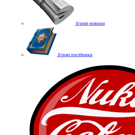
Ігрові новини
Ігрові посібники