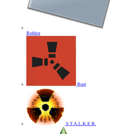
Roblox
Rust
S.T.A.L.K.E.R.