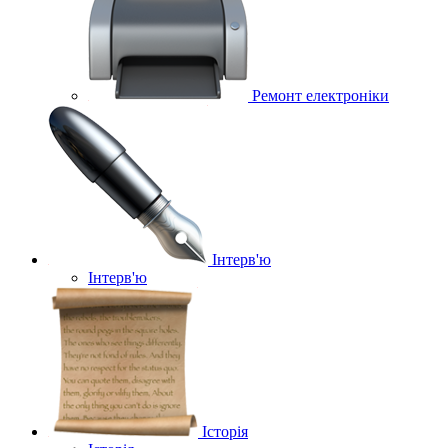
Ремонт електроніки
Інтерв'ю
Інтерв'ю
Історія