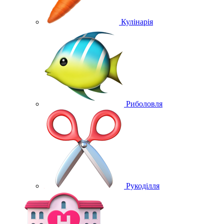
Кулінарія
Риболовля
Рукоділля