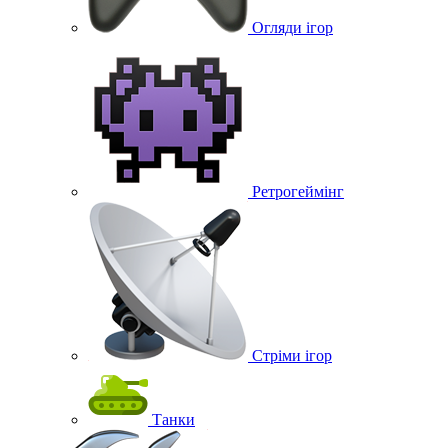
Огляди ігор
Ретрогеймінг
Стріми ігор
Танки