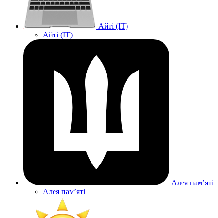
Айті (IT)
Айті (IT)
Алея памʼяті
Алея памʼяті