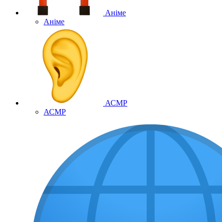
Аніме
Аніме
АСМР
АСМР