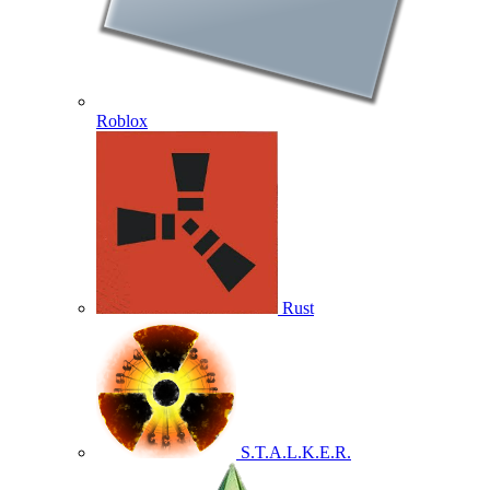
Roblox
Rust
S.T.A.L.K.E.R.