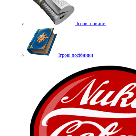
Ігрові новини
Ігрові посібники