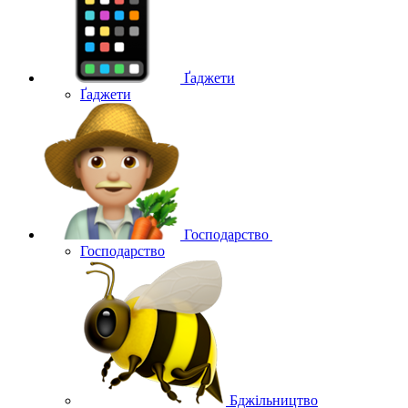
Ґаджети
Ґаджети
Господарство
Господарство
Бджільництво