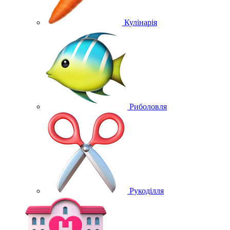
Кулінарія
Риболовля
Рукоділля