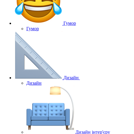
Гумор
Гумор
Дизайн
Дизайн
Дизайн інтер'єру