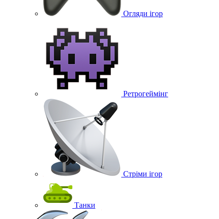
Огляди ігор
Ретрогеймінг
Стріми ігор
Танки