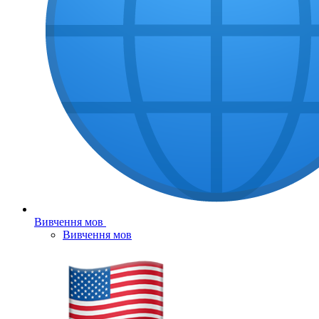
Вивчення мов
Вивчення мов