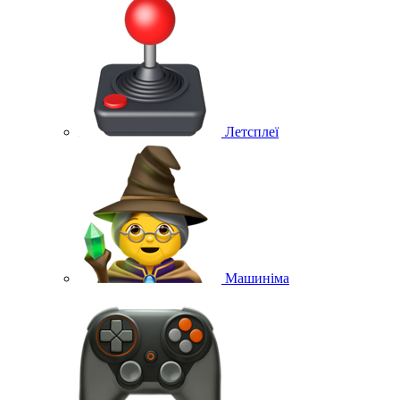
Летсплеї
Машиніма