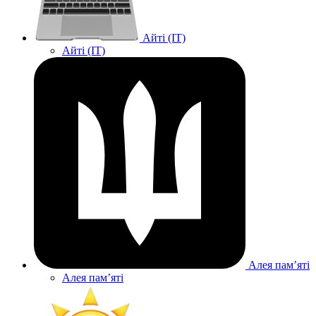
Айті (IT)
Айті (IT)
Алея памʼяті
Алея памʼяті