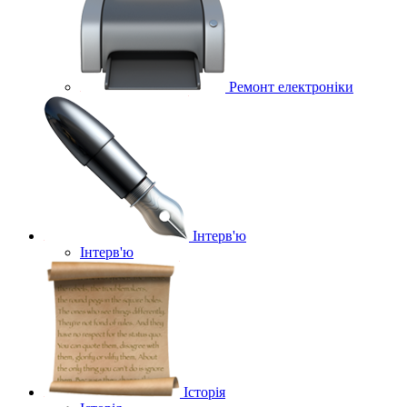
Ремонт електроніки
Інтерв'ю
Інтерв'ю
Історія