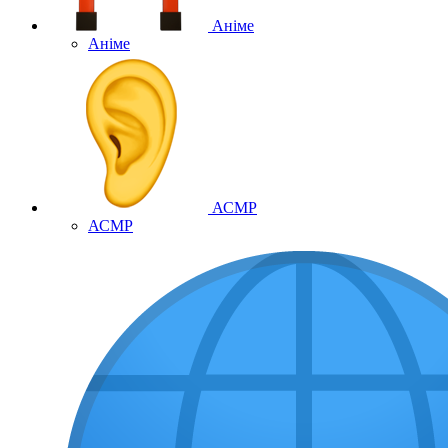
Аніме
Аніме
АСМР
АСМР