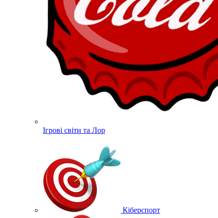
Ігрові світи та Лор
Кіберспорт