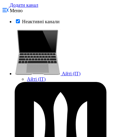
Додати канал
Меню
Неактивні канали
Айті (IT)
Айті (IT)