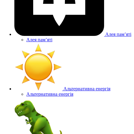
Алея памʼяті
Алея памʼяті
Альтернативна енергія
Альтернативна енергія