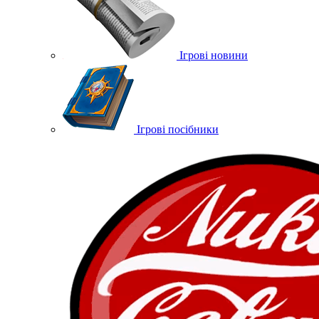
Ігрові новини
Ігрові посібники