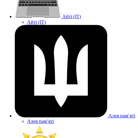
Айті (IT)
Айті (IT)
Алея памʼяті
Алея памʼяті