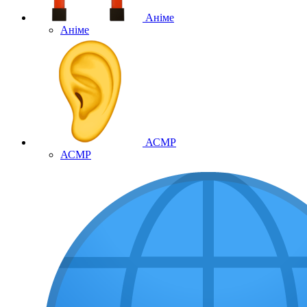
Аніме
Аніме
АСМР
АСМР