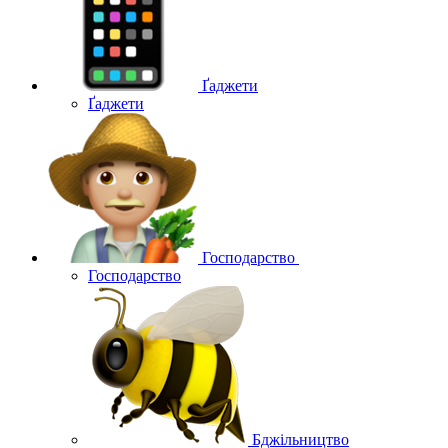
Ґаджети
Ґаджети
Господарство
Господарство
Бджільництво