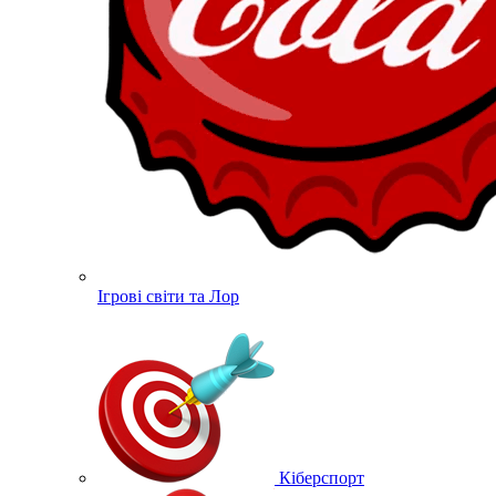
Ігрові світи та Лор
Кіберспорт