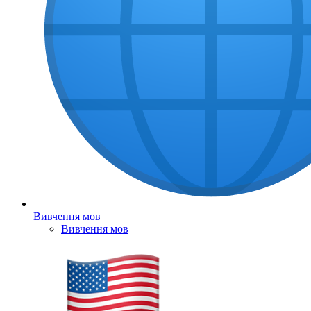
Вивчення мов
Вивчення мов