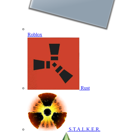
Roblox
Rust
S.T.A.L.K.E.R.