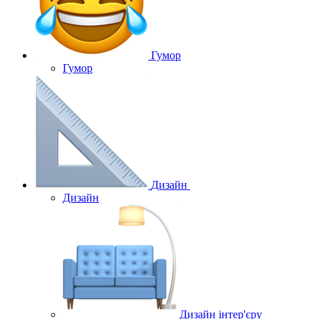
Гумор
Гумор
Дизайн
Дизайн
Дизайн інтер'єру