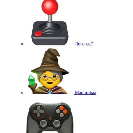
Летсплеї
Машиніма