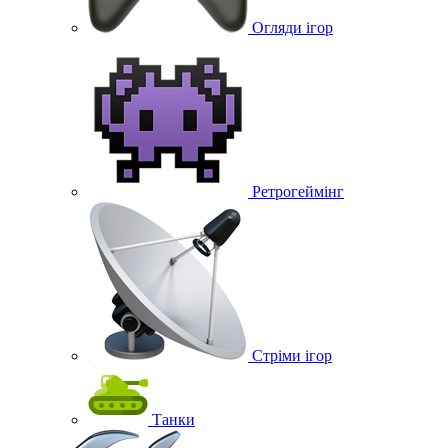
Огляди ігор
Ретрогеймінг
Стріми ігор
Танки