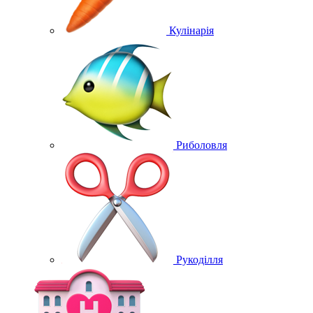
Кулінарія
Риболовля
Рукоділля