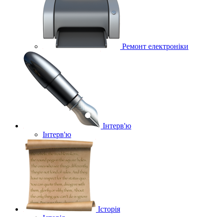
Ремонт електроніки
Інтерв'ю
Інтерв'ю
Історія