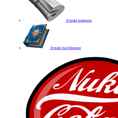
Ігрові новини
Ігрові посібники