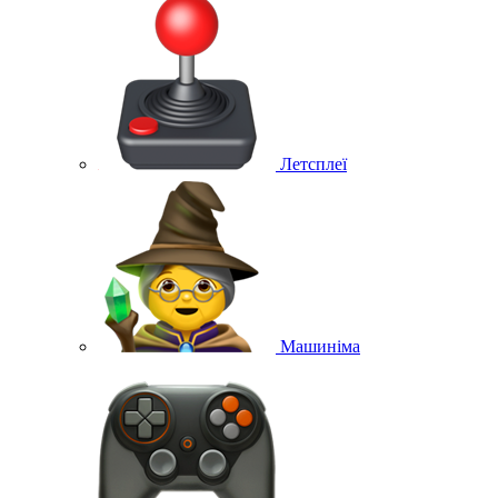
Летсплеї
Машиніма