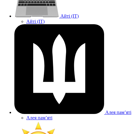
Айті (IT)
Айті (IT)
Алея памʼяті
Алея памʼяті