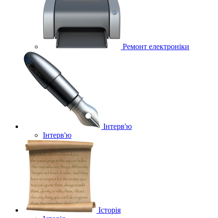
Ремонт електроніки
Інтерв'ю
Інтерв'ю
Історія