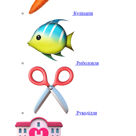
Кулінарія
Риболовля
Рукоділля