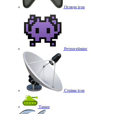
Огляди ігор
Ретрогеймінг
Стріми ігор
Танки