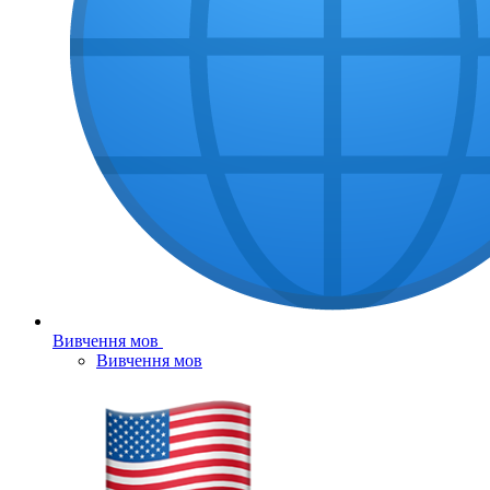
Вивчення мов
Вивчення мов