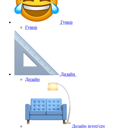
Гумор
Гумор
Дизайн
Дизайн
Дизайн інтер'єру