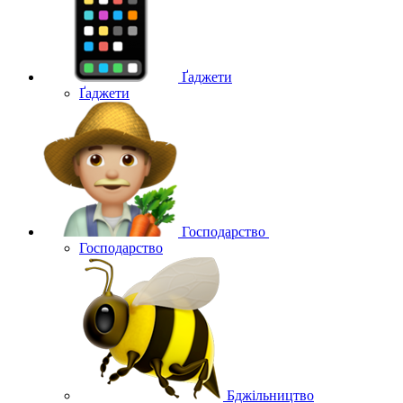
Ґаджети
Ґаджети
Господарство
Господарство
Бджільництво