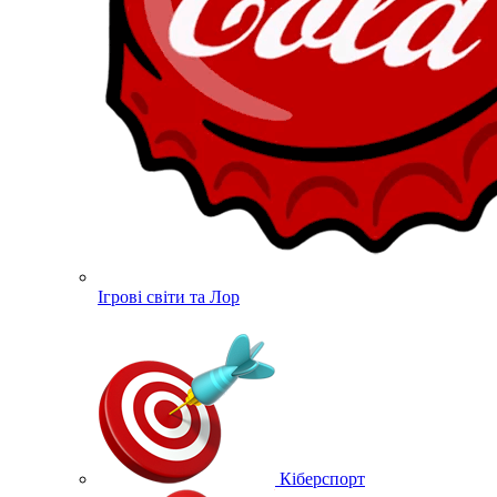
Ігрові світи та Лор
Кіберспорт