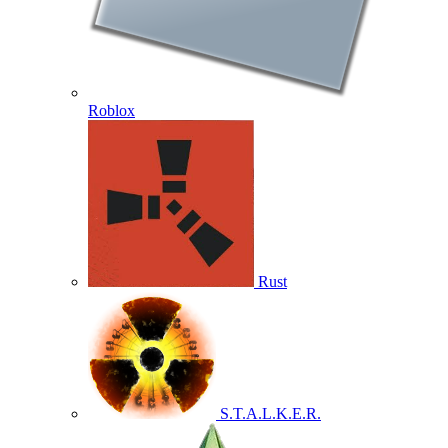
Roblox
Rust
S.T.A.L.K.E.R.