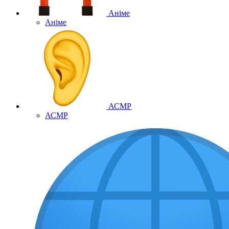
Аніме
Аніме
АСМР
АСМР