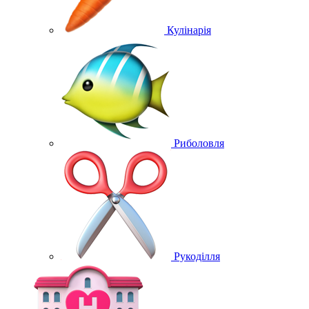
Кулінарія
Риболовля
Рукоділля