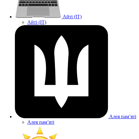
Айті (IT)
Айті (IT)
Алея памʼяті
Алея памʼяті