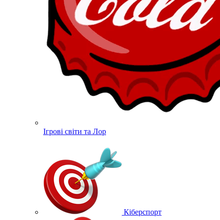
Ігрові світи та Лор
Кіберспорт