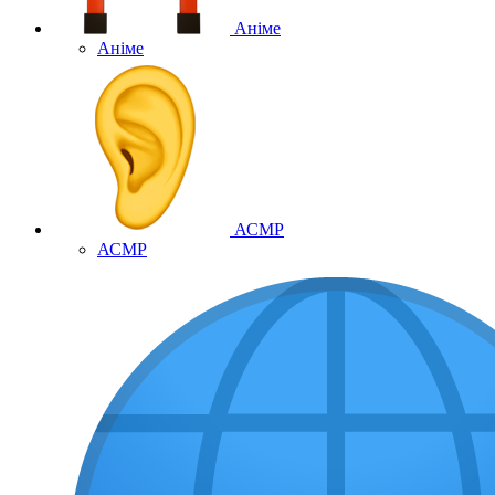
Аніме
Аніме
АСМР
АСМР