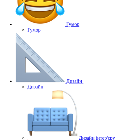
Гумор
Гумор
Дизайн
Дизайн
Дизайн інтер'єру