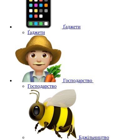
Ґаджети
Ґаджети
Господарство
Господарство
Бджільництво