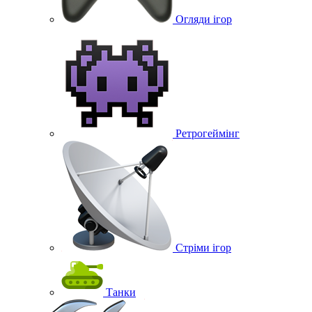
Огляди ігор
Ретрогеймінг
Стріми ігор
Танки