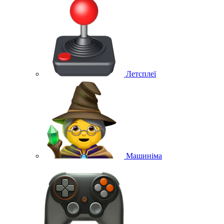
Летсплеї
Машиніма