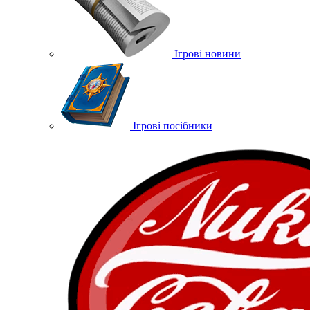
Ігрові новини
Ігрові посібники