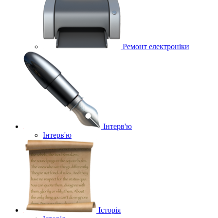
Ремонт електроніки
Інтерв'ю
Інтерв'ю
Історія