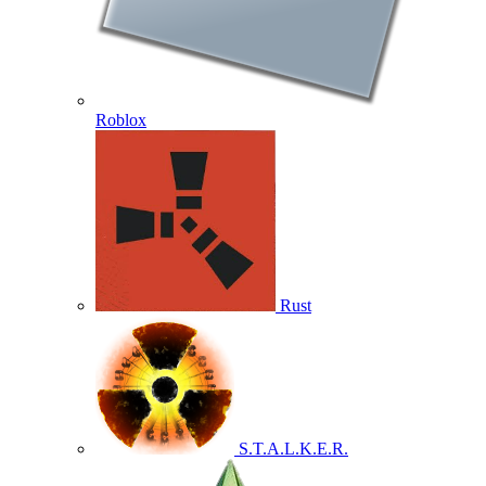
Roblox
Rust
S.T.A.L.K.E.R.