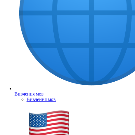
Вивчення мов
Вивчення мов