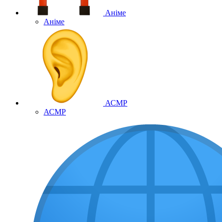
Аніме
Аніме
АСМР
АСМР