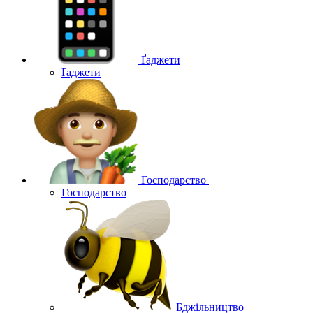
Ґаджети
Ґаджети
Господарство
Господарство
Бджільництво