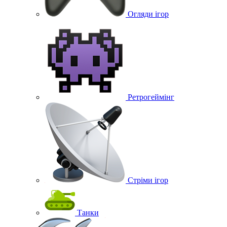
Огляди ігор
Ретрогеймінг
Стріми ігор
Танки