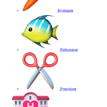
Кулінарія
Риболовля
Рукоділля