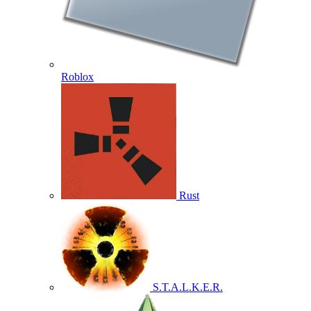
Roblox
Rust
S.T.A.L.K.E.R.