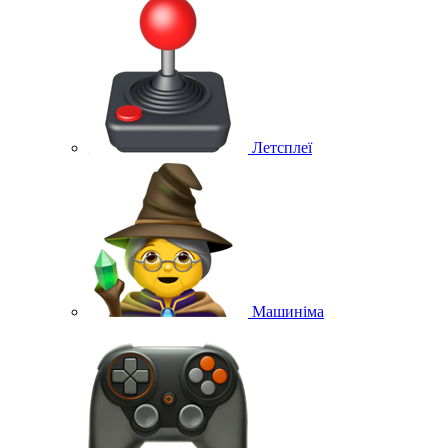
Летсплеї
Машиніма