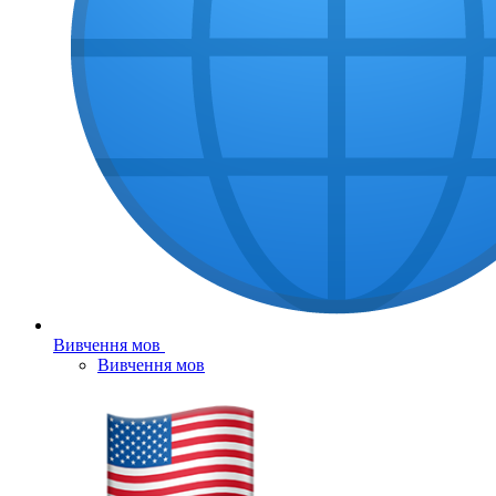
Вивчення мов
Вивчення мов