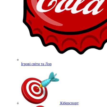
Ігрові світи та Лор
Кіберспорт