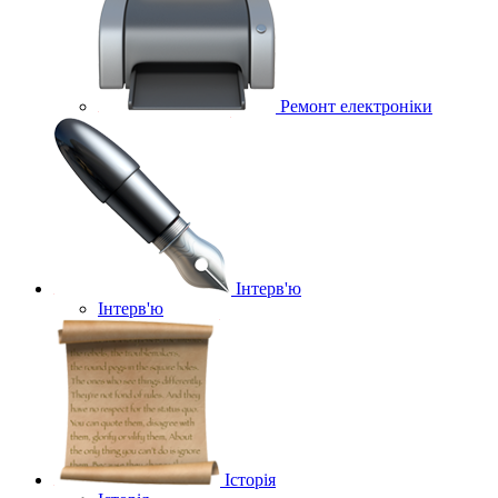
Ремонт електроніки
Інтерв'ю
Інтерв'ю
Історія