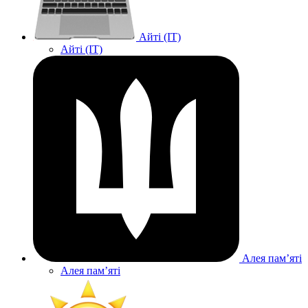
Айті (IT)
Айті (IT)
Алея памʼяті
Алея памʼяті