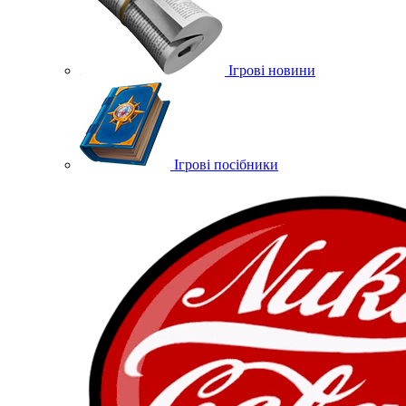
Ігрові новини
Ігрові посібники