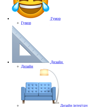
Гумор
Гумор
Дизайн
Дизайн
Дизайн інтер'єру