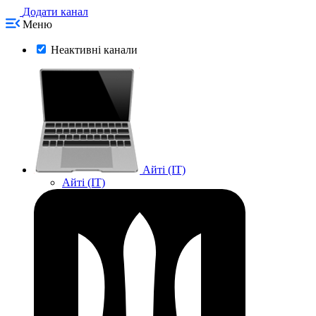
Додати канал
Меню
Неактивні канали
Айті (IT)
Айті (IT)