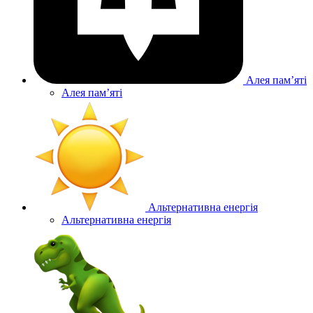
Алея памʼяті
Алея памʼяті
Альтернативна енергія
Альтернативна енергія