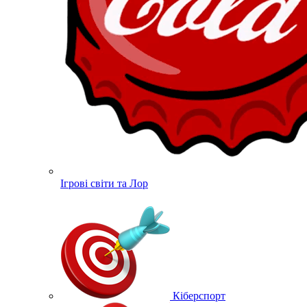
Ігрові світи та Лор
Кіберспорт