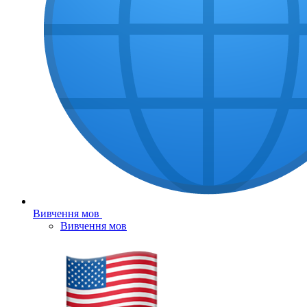
Вивчення мов
Вивчення мов