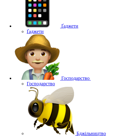
Ґаджети
Ґаджети
Господарство
Господарство
Бджільництво