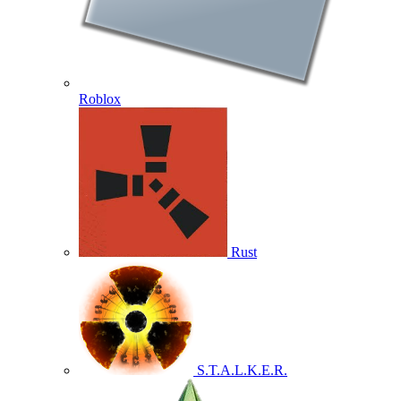
Roblox
Rust
S.T.A.L.K.E.R.