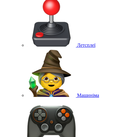
Летсплеї
Машиніма