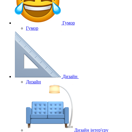
Гумор
Гумор
Дизайн
Дизайн
Дизайн інтер'єру