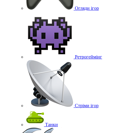
Огляди ігор
Ретрогеймінг
Стріми ігор
Танки