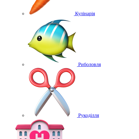
Кулінарія
Риболовля
Рукоділля