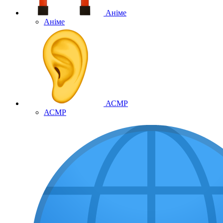
Аніме
Аніме
АСМР
АСМР