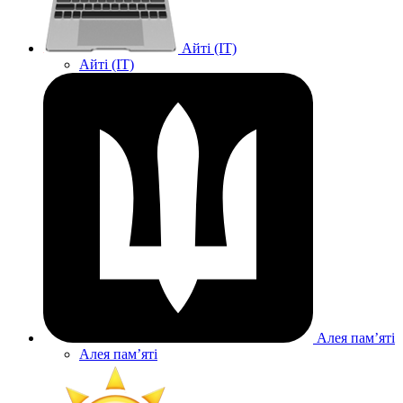
Айті (IT)
Айті (IT)
Алея памʼяті
Алея памʼяті