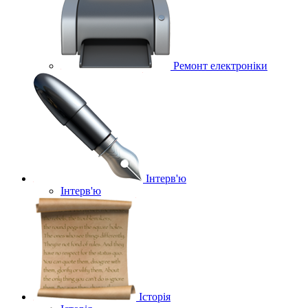
Ремонт електроніки
Інтерв'ю
Інтерв'ю
Історія