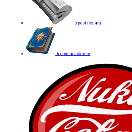
Ігрові новини
Ігрові посібники