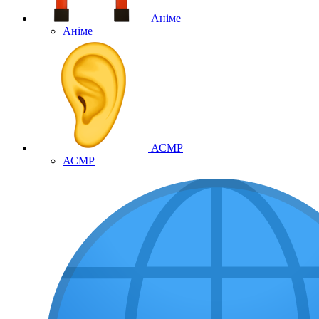
Аніме
Аніме
АСМР
АСМР