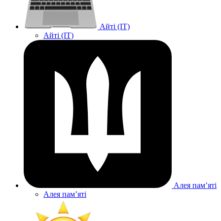
Айті (IT)
Айті (IT)
Алея памʼяті
Алея памʼяті