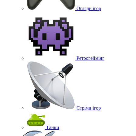
Огляди ігор
Ретрогеймінг
Стріми ігор
Танки