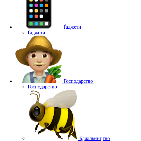
Ґаджети
Ґаджети
Господарство
Господарство
Бджільництво