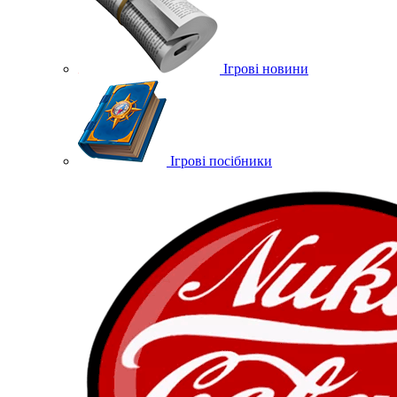
Ігрові новини
Ігрові посібники