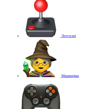
Летсплеї
Машиніма