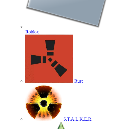
Roblox
Rust
S.T.A.L.K.E.R.