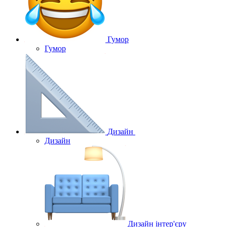
Гумор
Гумор
Дизайн
Дизайн
Дизайн інтер'єру