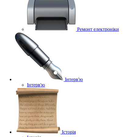
Ремонт електроніки
Інтерв'ю
Інтерв'ю
Історія