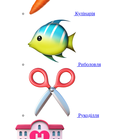
Кулінарія
Риболовля
Рукоділля