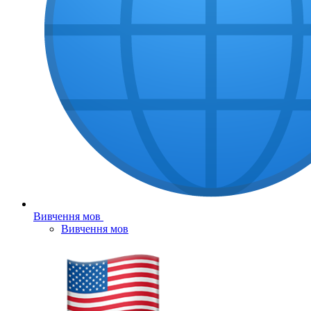
Вивчення мов
Вивчення мов