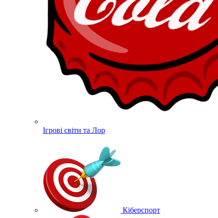
Ігрові світи та Лор
Кіберспорт