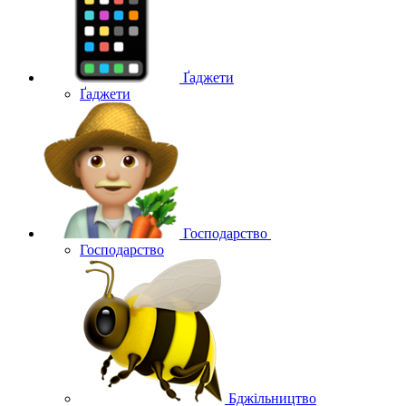
Ґаджети
Ґаджети
Господарство
Господарство
Бджільництво