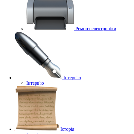
Ремонт електроніки
Інтерв'ю
Інтерв'ю
Історія