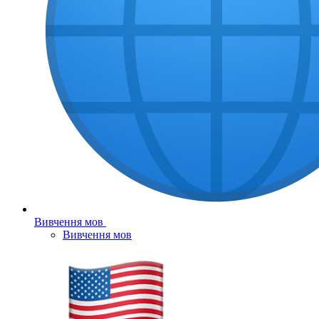
Вивчення мов
Вивчення мов