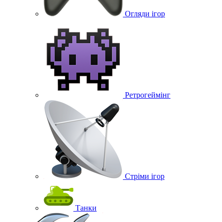
Огляди ігор
Ретрогеймінг
Стріми ігор
Танки