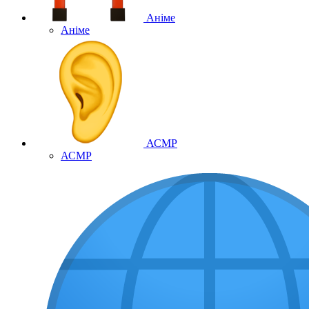
Аніме
Аніме
АСМР
АСМР