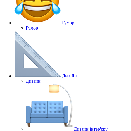
Гумор
Гумор
Дизайн
Дизайн
Дизайн інтер'єру