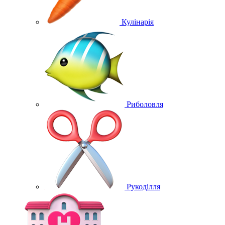
Кулінарія
Риболовля
Рукоділля