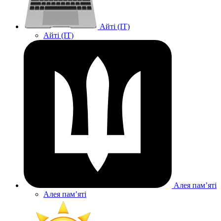
Айті (IT)
Айті (IT)
Алея памʼяті
Алея памʼяті