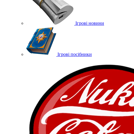
Ігрові новини
Ігрові посібники