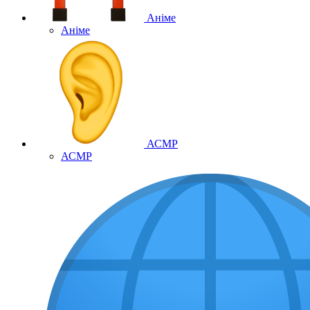
Аніме
Аніме
АСМР
АСМР