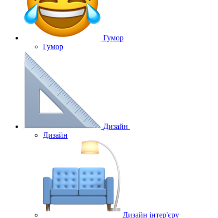
Гумор
Гумор
Дизайн
Дизайн
Дизайн інтер'єру