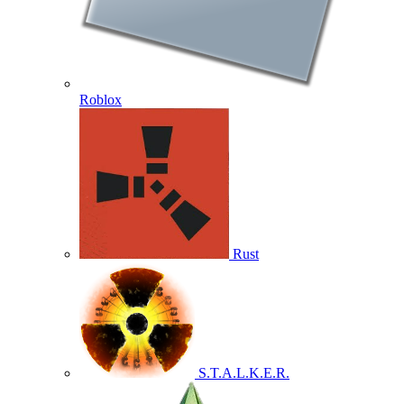
Roblox
Rust
S.T.A.L.K.E.R.