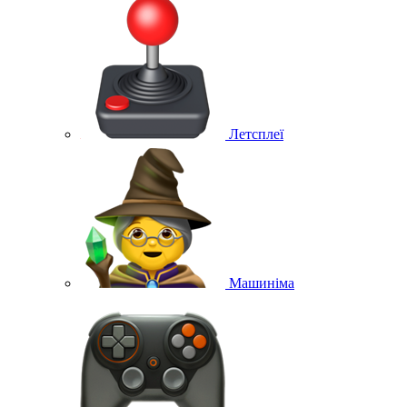
Летсплеї
Машиніма