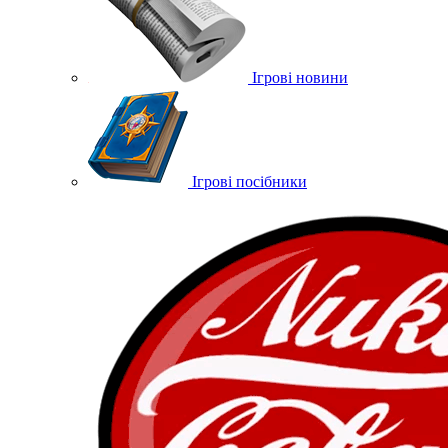
Ігрові новини
Ігрові посібники