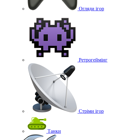
Огляди ігор
Ретрогеймінг
Стріми ігор
Танки