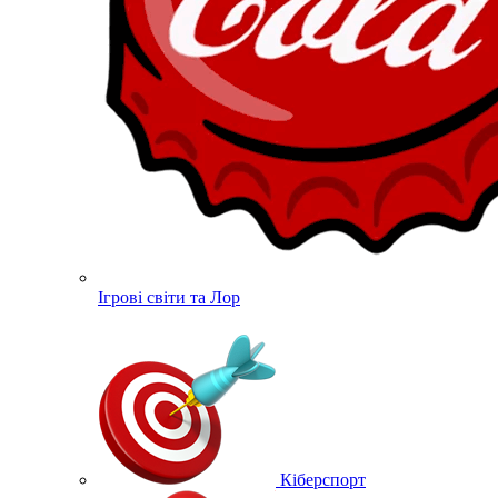
Ігрові світи та Лор
Кіберспорт