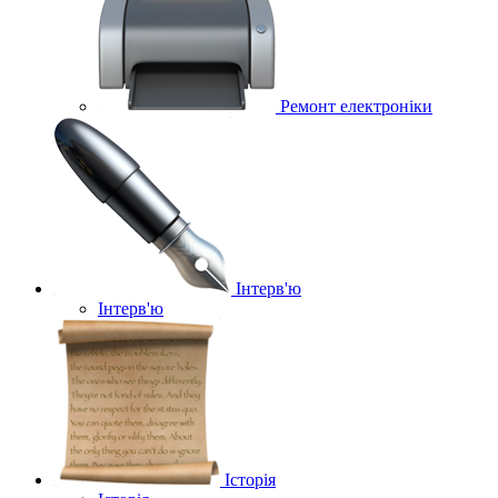
Ремонт електроніки
Інтерв'ю
Інтерв'ю
Історія