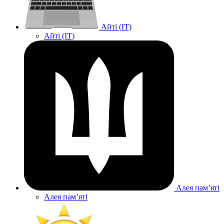
Айті (IT)
Айті (IT)
Алея памʼяті
Алея памʼяті