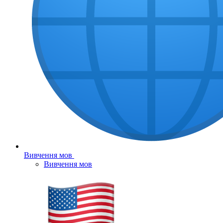
Вивчення мов
Вивчення мов