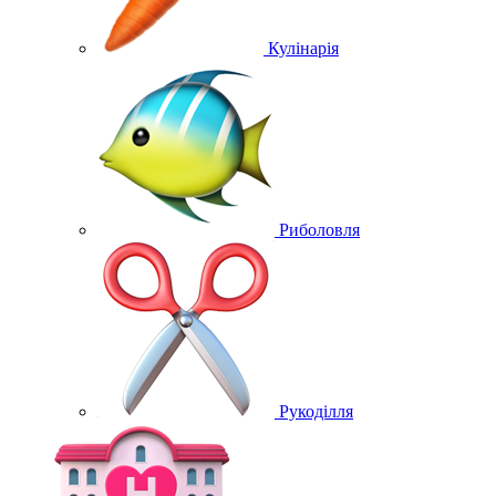
Кулінарія
Риболовля
Рукоділля