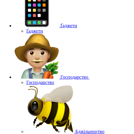
Ґаджети
Ґаджети
Господарство
Господарство
Бджільництво