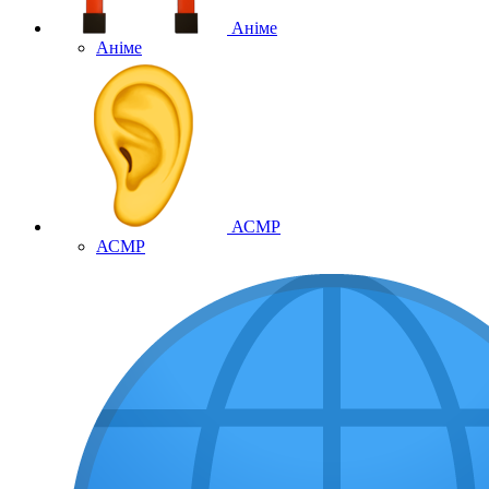
Аніме
Аніме
АСМР
АСМР