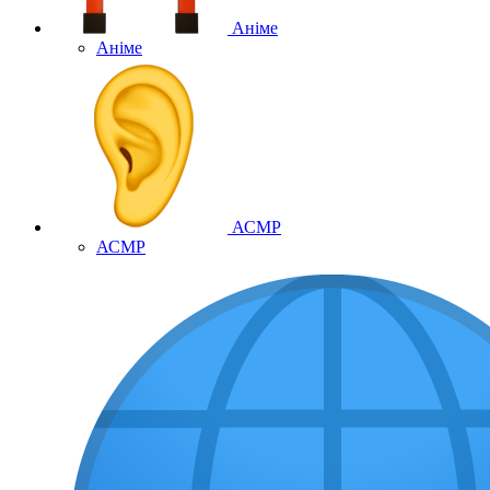
Аніме
Аніме
АСМР
АСМР