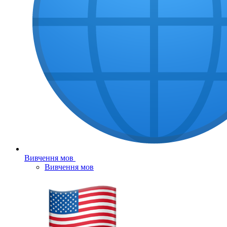
Вивчення мов
Вивчення мов