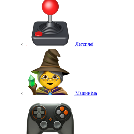
Летсплеї
Машиніма