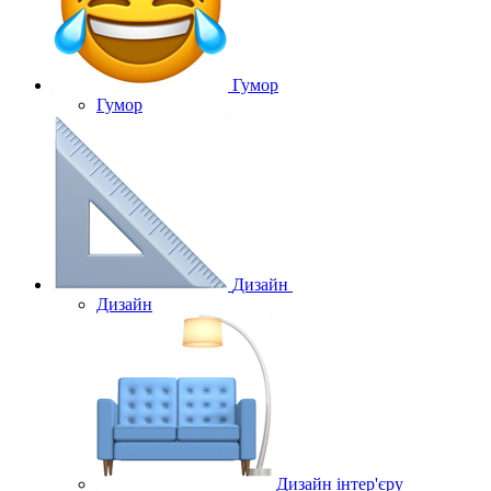
Гумор
Гумор
Дизайн
Дизайн
Дизайн інтер'єру