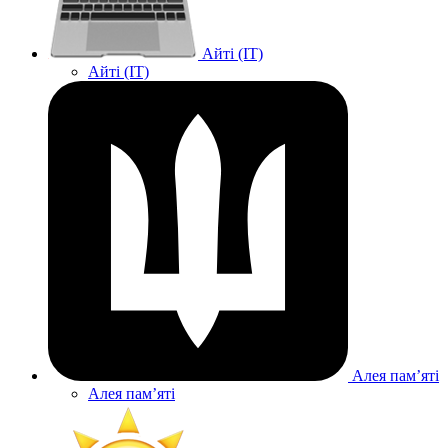
Айті (IT)
Айті (IT)
Алея памʼяті
Алея памʼяті