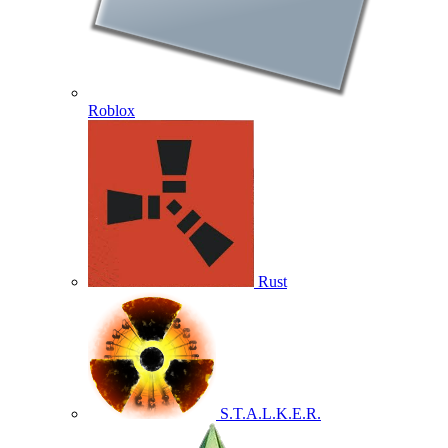
Roblox
Rust
S.T.A.L.K.E.R.