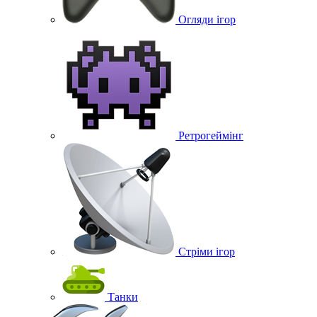
Огляди ігор
Ретрогеймінг
Стріми ігор
Танки