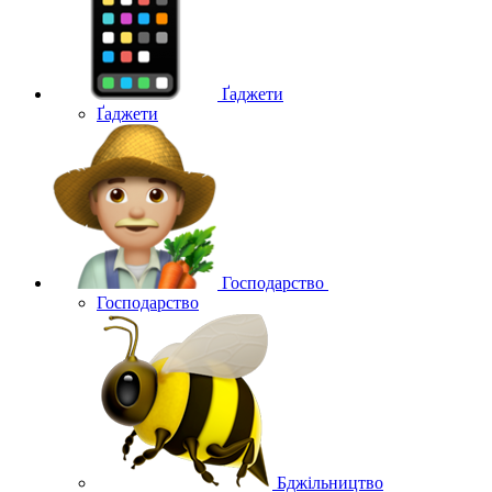
Ґаджети
Ґаджети
Господарство
Господарство
Бджільництво