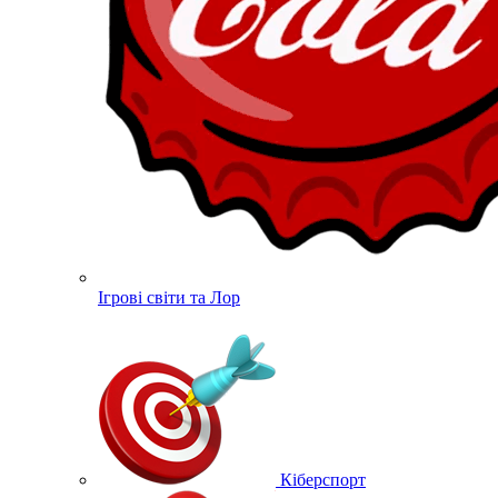
Ігрові світи та Лор
Кіберспорт