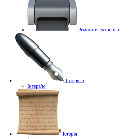
Ремонт електроніки
Інтерв'ю
Інтерв'ю
Історія