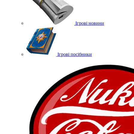
Ігрові новини
Ігрові посібники