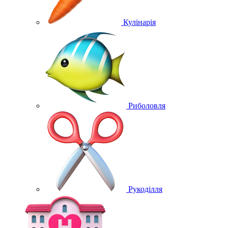
Кулінарія
Риболовля
Рукоділля