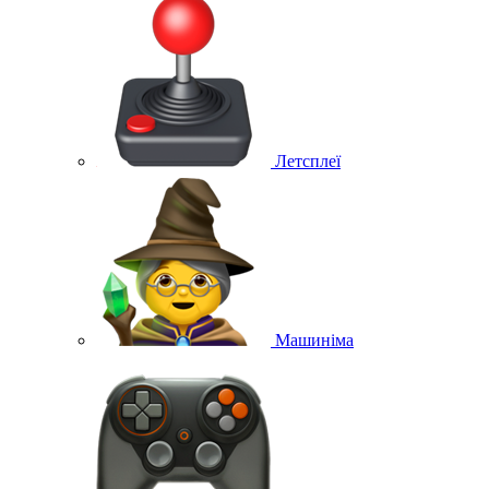
Летсплеї
Машиніма