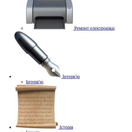
Ремонт електроніки
Інтерв'ю
Інтерв'ю
Історія