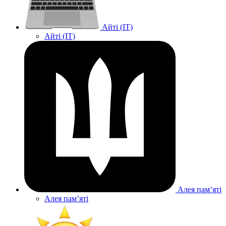
Айті (IT)
Айті (IT)
Алея памʼяті
Алея памʼяті