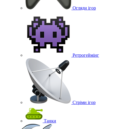
Огляди ігор
Ретрогеймінг
Стріми ігор
Танки