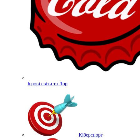
Ігрові світи та Лор
Кіберспорт