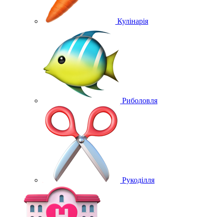
Кулінарія
Риболовля
Рукоділля