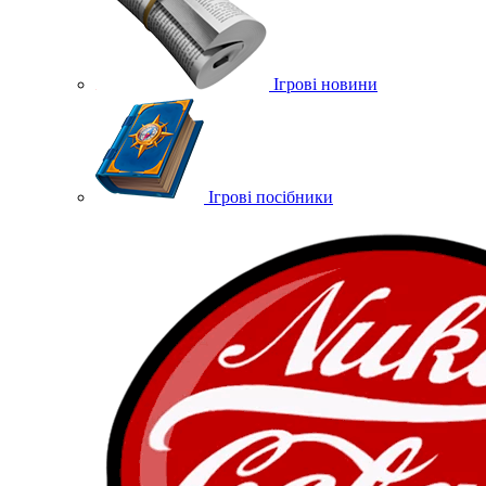
Ігрові новини
Ігрові посібники