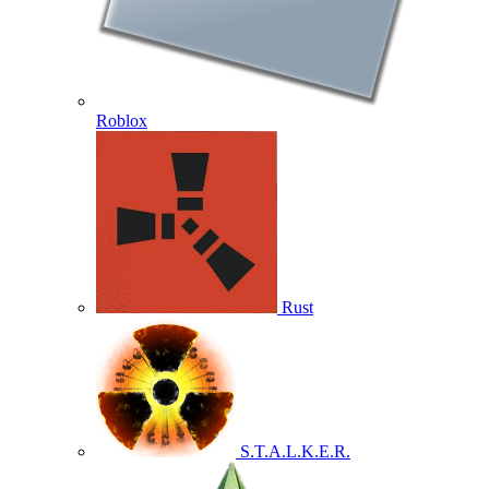
Roblox
Rust
S.T.A.L.K.E.R.