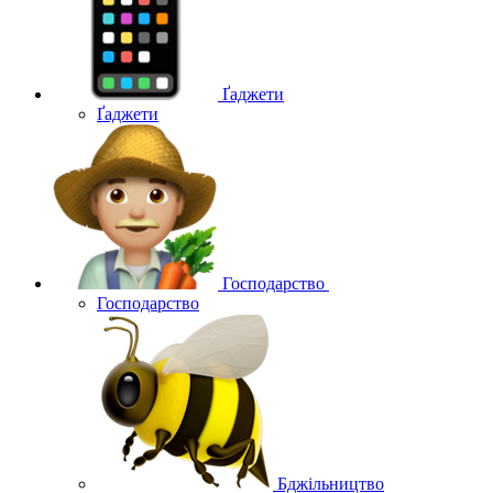
Ґаджети
Ґаджети
Господарство
Господарство
Бджільництво