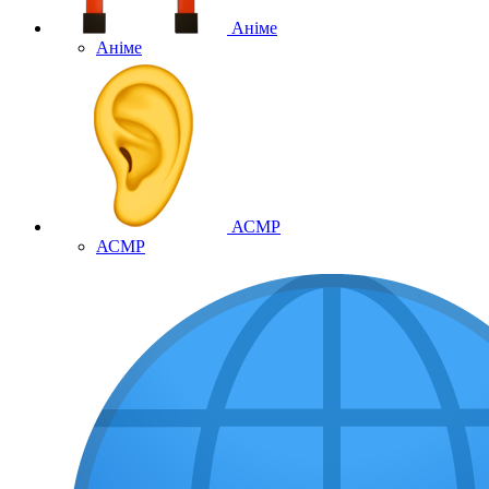
Аніме
Аніме
АСМР
АСМР