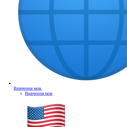
Вивчення мов
Вивчення мов