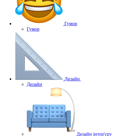
Гумор
Гумор
Дизайн
Дизайн
Дизайн інтер'єру