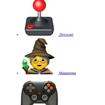
Летсплеї
Машиніма