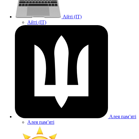
Айті (IT)
Айті (IT)
Алея памʼяті
Алея памʼяті