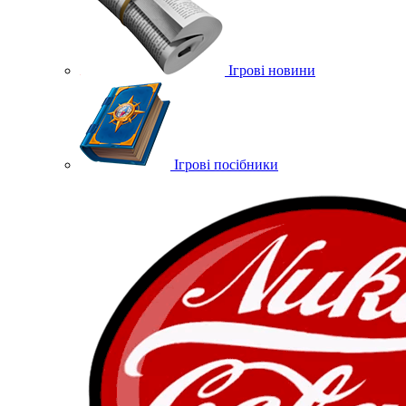
Ігрові новини
Ігрові посібники