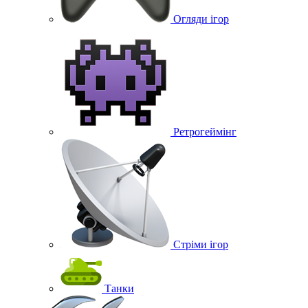
Огляди ігор
Ретрогеймінг
Стріми ігор
Танки