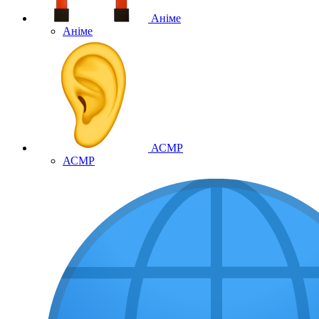
Аніме
Аніме
АСМР
АСМР