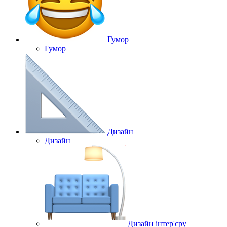
Гумор
Гумор
Дизайн
Дизайн
Дизайн інтер'єру