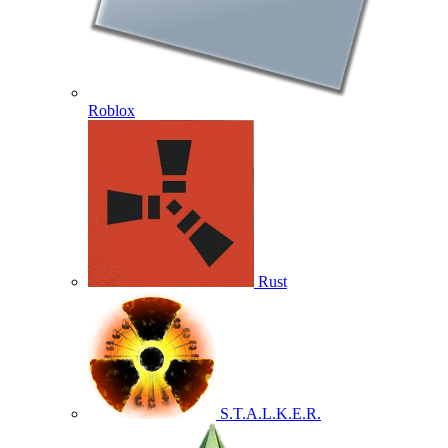
Roblox
Rust
S.T.A.L.K.E.R.