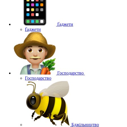
Ґаджети
Ґаджети
Господарство
Господарство
Бджільництво