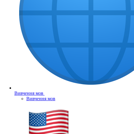
Вивчення мов
Вивчення мов