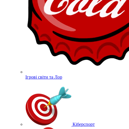
Ігрові світи та Лор
Кіберспорт