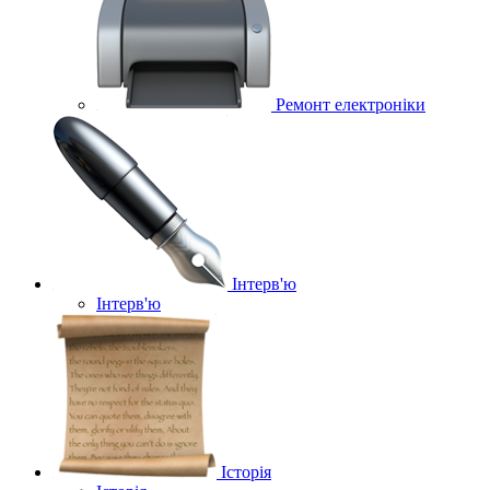
Ремонт електроніки
Інтерв'ю
Інтерв'ю
Історія