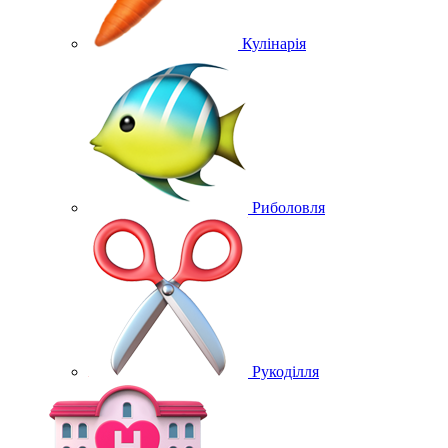
Кулінарія
Риболовля
Рукоділля