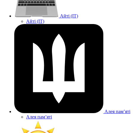
Айті (IT)
Айті (IT)
Алея памʼяті
Алея памʼяті