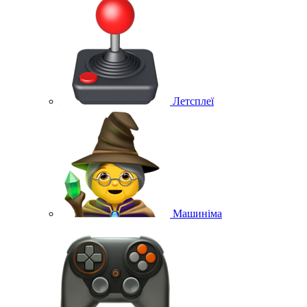
Летсплеї
Машиніма