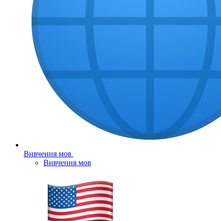
Вивчення мов
Вивчення мов