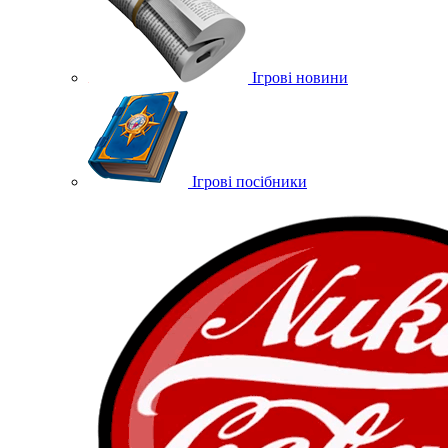
Ігрові новини
Ігрові посібники