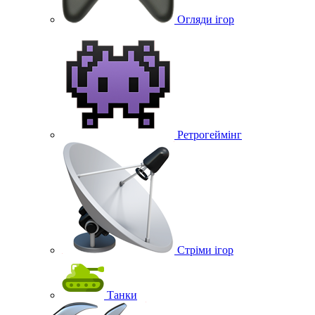
Огляди ігор
Ретрогеймінг
Стріми ігор
Танки