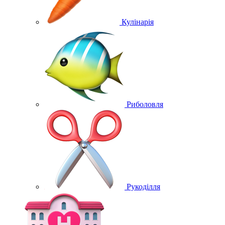
Кулінарія
Риболовля
Рукоділля