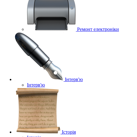
Ремонт електроніки
Інтерв'ю
Інтерв'ю
Історія