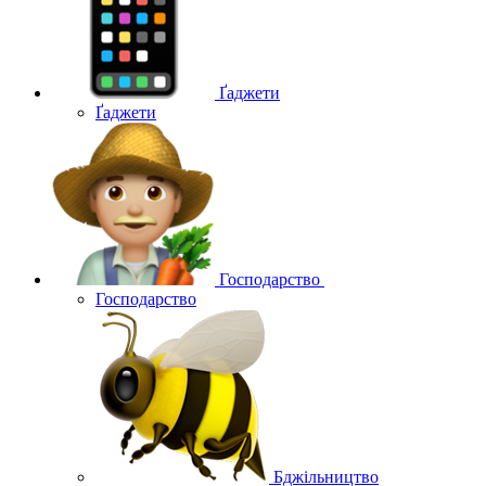
Ґаджети
Ґаджети
Господарство
Господарство
Бджільництво