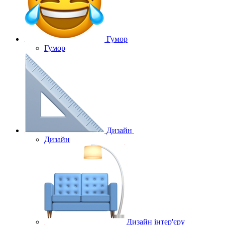
Гумор
Гумор
Дизайн
Дизайн
Дизайн інтер'єру