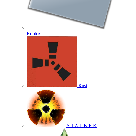
Roblox
Rust
S.T.A.L.K.E.R.