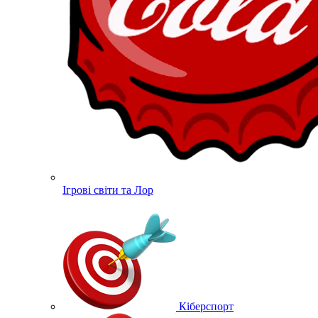
Ігрові світи та Лор
Кіберспорт