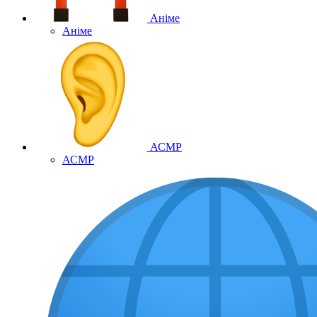
Аніме
Аніме
АСМР
АСМР