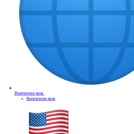
Вивчення мов
Вивчення мов