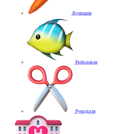
Кулінарія
Риболовля
Рукоділля