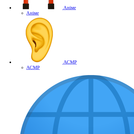
Аніме
Аніме
АСМР
АСМР