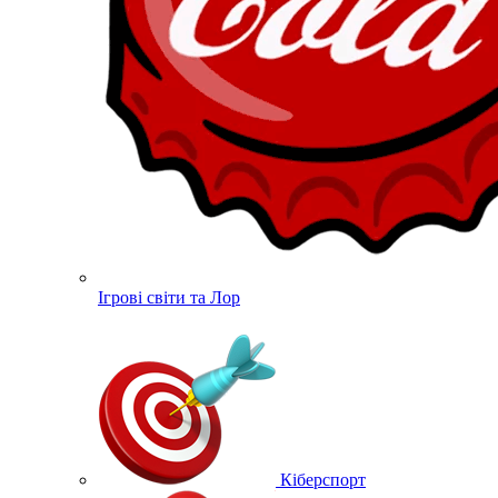
Ігрові світи та Лор
Кіберспорт