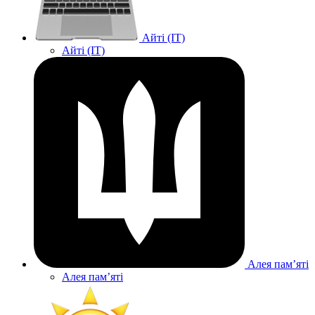
Айті (IT)
Айті (IT)
Алея памʼяті
Алея памʼяті