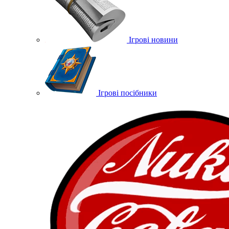
Ігрові новини
Ігрові посібники