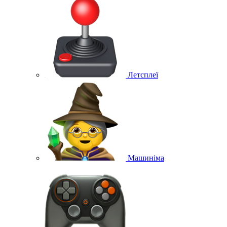
Летсплеї
Машиніма