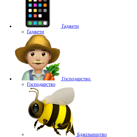
Ґаджети
Ґаджети
Господарство
Господарство
Бджільництво