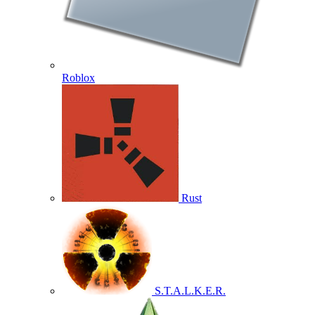
Roblox
Rust
S.T.A.L.K.E.R.