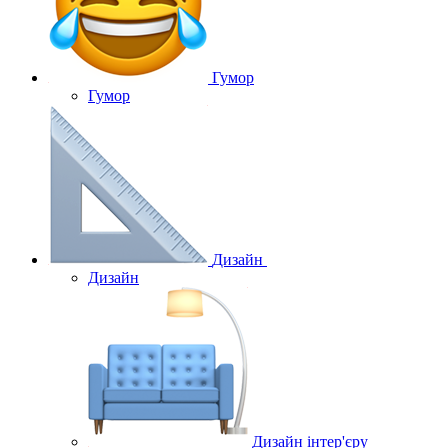
Гумор
Гумор
Дизайн
Дизайн
Дизайн інтер'єру