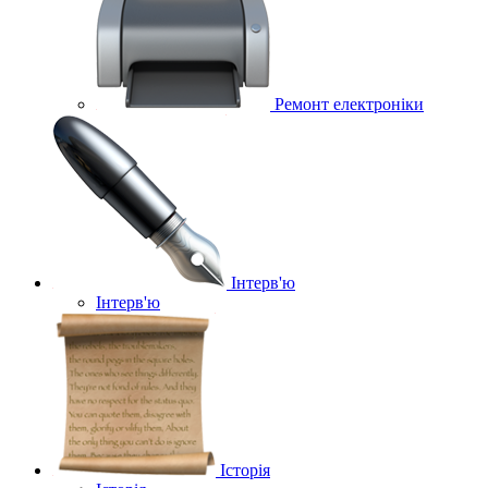
Ремонт електроніки
Інтерв'ю
Інтерв'ю
Історія