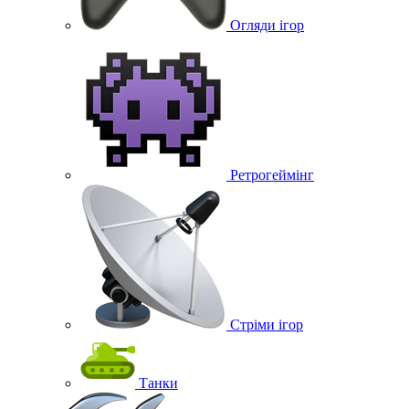
Огляди ігор
Ретрогеймінг
Стріми ігор
Танки