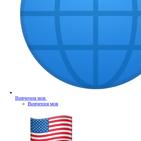
Вивчення мов
Вивчення мов