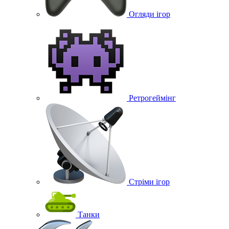
Огляди ігор
Ретрогеймінг
Стріми ігор
Танки