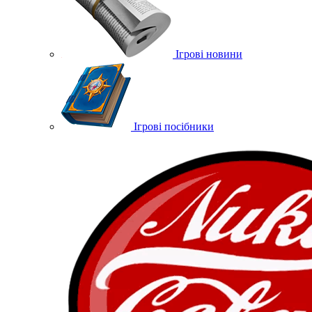
Ігрові новини
Ігрові посібники