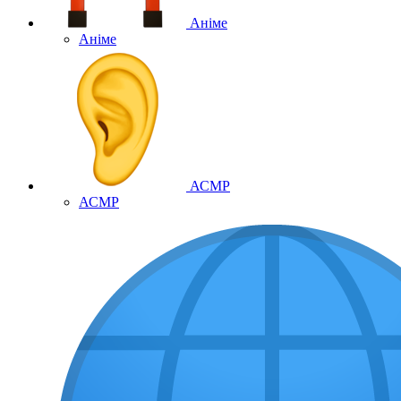
Аніме
Аніме
АСМР
АСМР