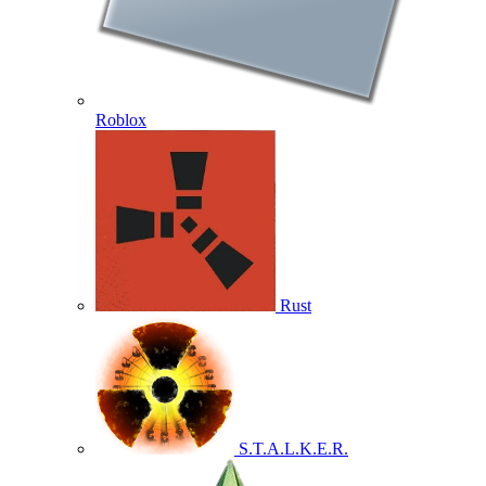
Roblox
Rust
S.T.A.L.K.E.R.