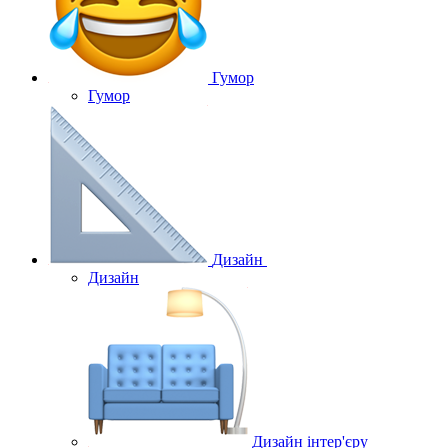
Гумор
Гумор
Дизайн
Дизайн
Дизайн інтер'єру