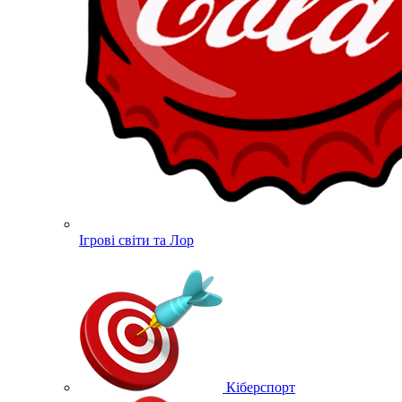
Ігрові світи та Лор
Кіберспорт