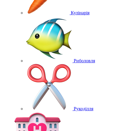
Кулінарія
Риболовля
Рукоділля