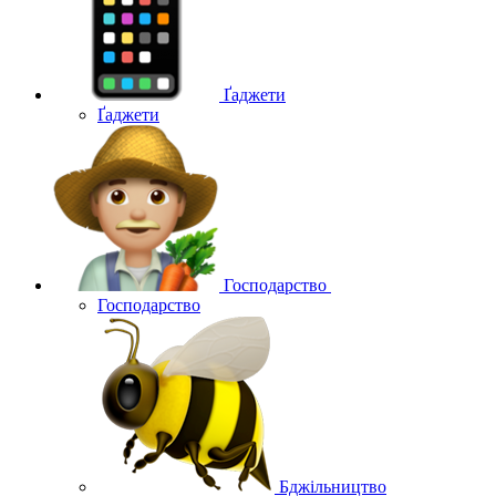
Ґаджети
Ґаджети
Господарство
Господарство
Бджільництво