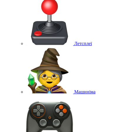
Летсплеї
Машиніма