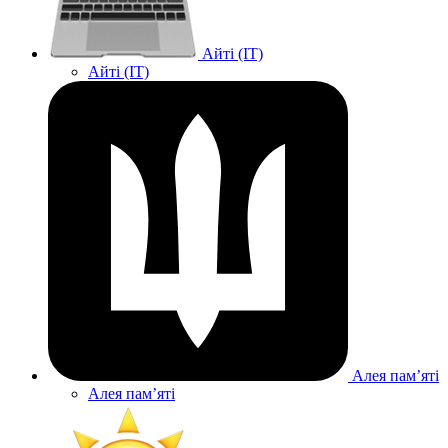
Айті (IT)
Айті (IT)
Алея памʼяті
Алея памʼяті