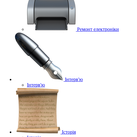
Ремонт електроніки
Інтерв'ю
Інтерв'ю
Історія