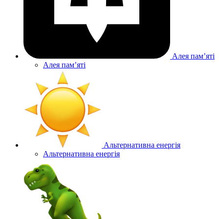
Алея памʼяті
Алея памʼяті
Альтернативна енергія
Альтернативна енергія