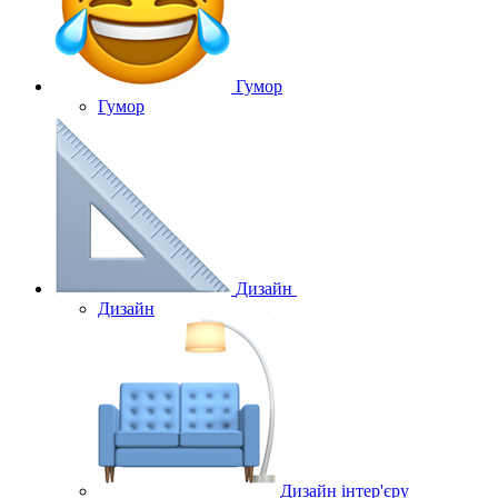
Гумор
Гумор
Дизайн
Дизайн
Дизайн інтер'єру