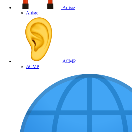
Аніме
Аніме
АСМР
АСМР