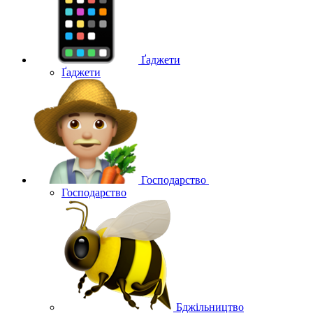
Ґаджети
Ґаджети
Господарство
Господарство
Бджільництво