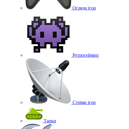
Огляди ігор
Ретрогеймінг
Стріми ігор
Танки