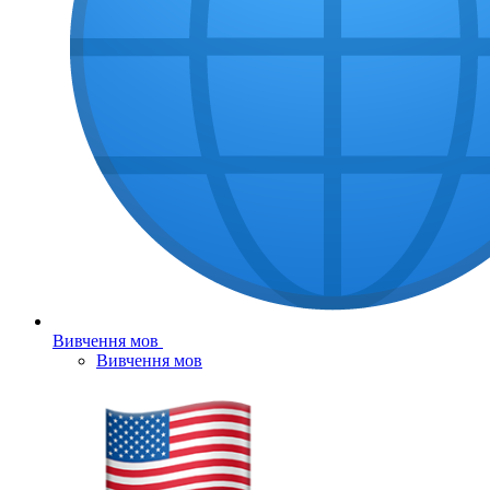
Вивчення мов
Вивчення мов