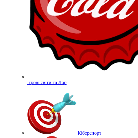
Ігрові світи та Лор
Кіберспорт