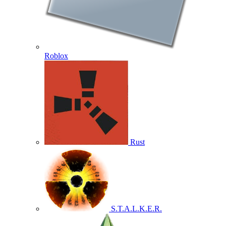
Roblox
Rust
S.T.A.L.K.E.R.