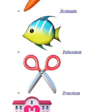
Кулінарія
Риболовля
Рукоділля