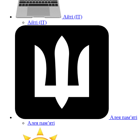
Айті (IT)
Айті (IT)
Алея памʼяті
Алея памʼяті