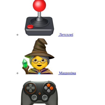
Летсплеї
Машиніма