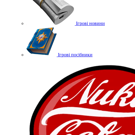
Ігрові новини
Ігрові посібники