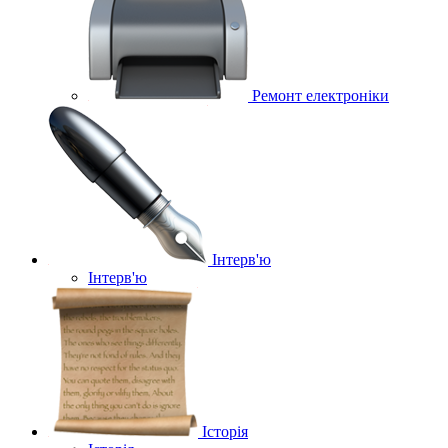
Ремонт електроніки
Інтерв'ю
Інтерв'ю
Історія