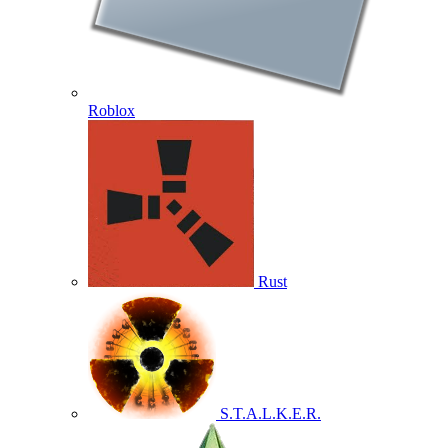
Roblox
Rust
S.T.A.L.K.E.R.