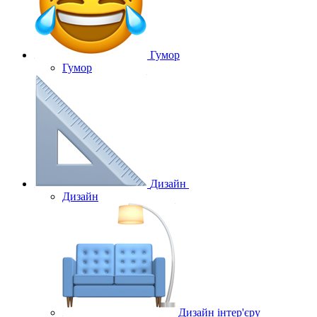
Гумор
Гумор
Дизайн
Дизайн
Дизайн інтер'єру