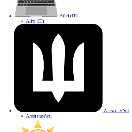
Айті (IT)
Айті (IT)
Алея памʼяті
Алея памʼяті