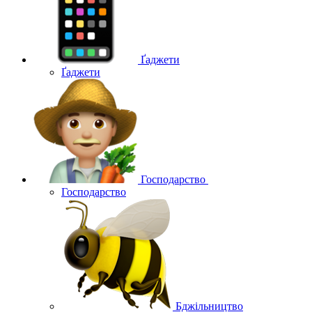
Ґаджети
Ґаджети
Господарство
Господарство
Бджільництво