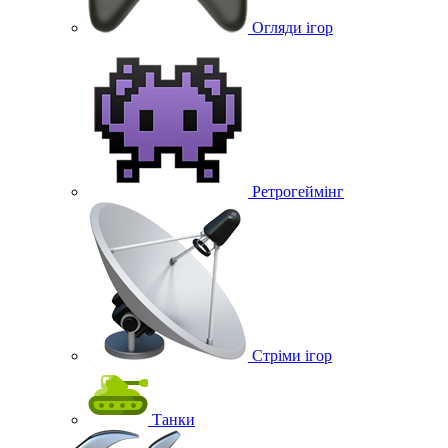
Огляди ігор
Ретрогеймінг
Стріми ігор
Танки