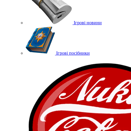
Ігрові новини
Ігрові посібники