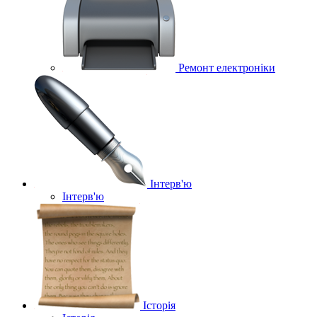
Ремонт електроніки
Інтерв'ю
Інтерв'ю
Історія