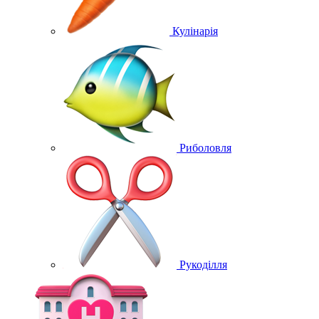
Кулінарія
Риболовля
Рукоділля