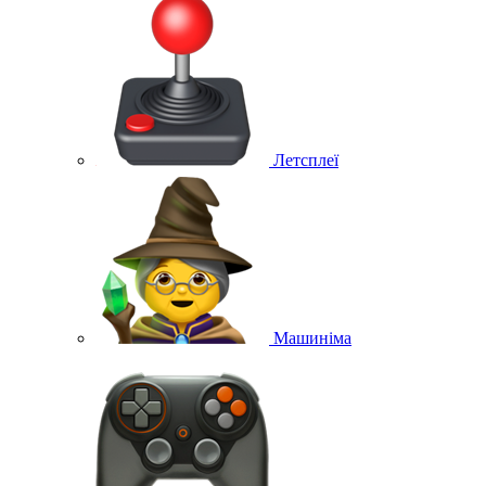
Летсплеї
Машиніма