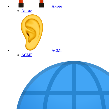
Аніме
Аніме
АСМР
АСМР