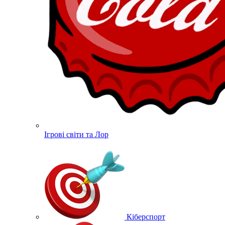
Ігрові світи та Лор
Кіберспорт