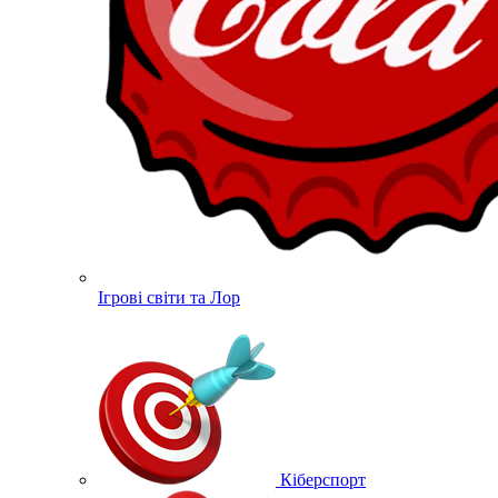
Ігрові світи та Лор
Кіберспорт