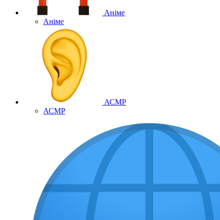
Аніме
Аніме
АСМР
АСМР