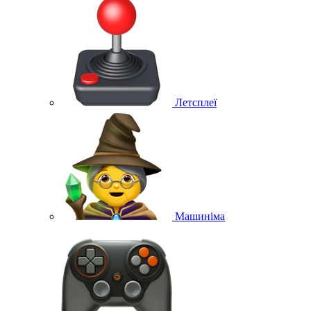
Летсплеї
Машиніма