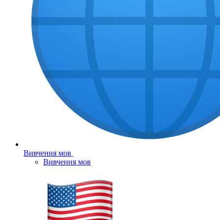
Вивчення мов
Вивчення мов