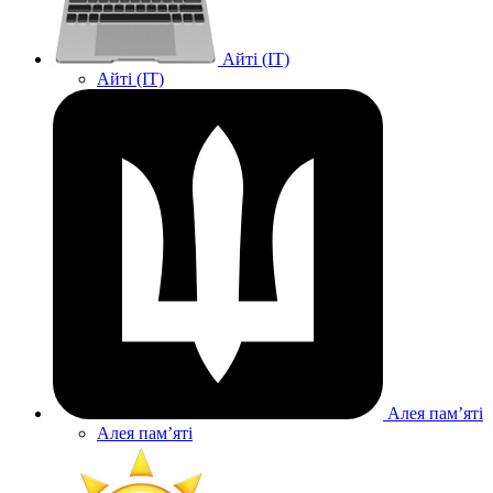
Айті (IT)
Айті (IT)
Алея памʼяті
Алея памʼяті