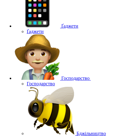
Ґаджети
Ґаджети
Господарство
Господарство
Бджільництво