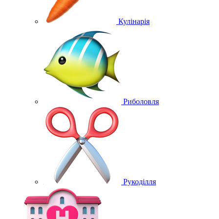
Кулінарія
Риболовля
Рукоділля