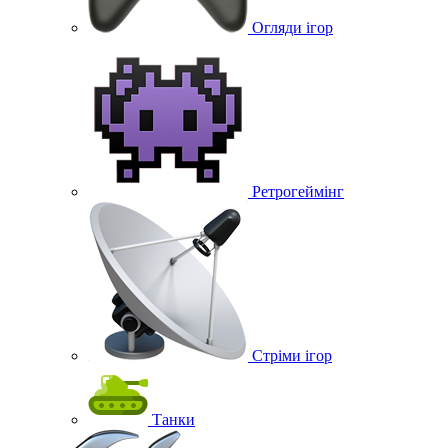
Огляди ігор
Ретрогеймінг
Стріми ігор
Танки