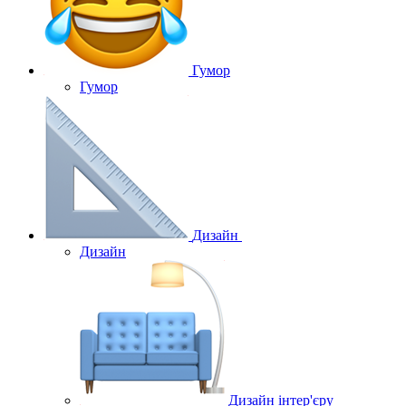
Гумор
Гумор
Дизайн
Дизайн
Дизайн інтер'єру