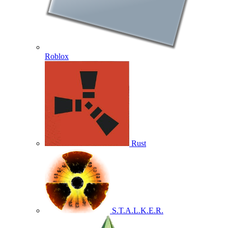
Roblox
Rust
S.T.A.L.K.E.R.