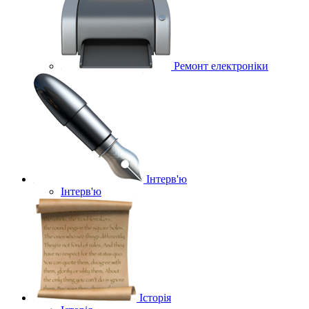
Ремонт електроніки
Інтерв'ю
Інтерв'ю
Історія