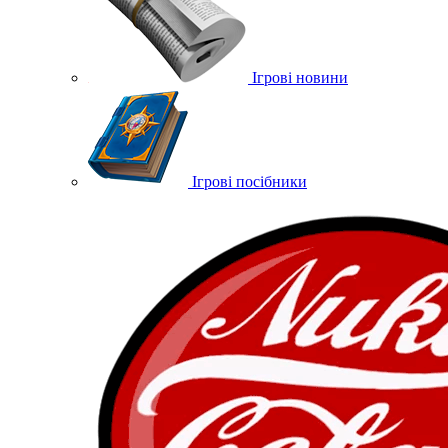
Ігрові новини
Ігрові посібники