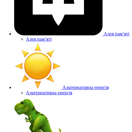
Алея памʼяті
Алея памʼяті
Альтернативна енергія
Альтернативна енергія