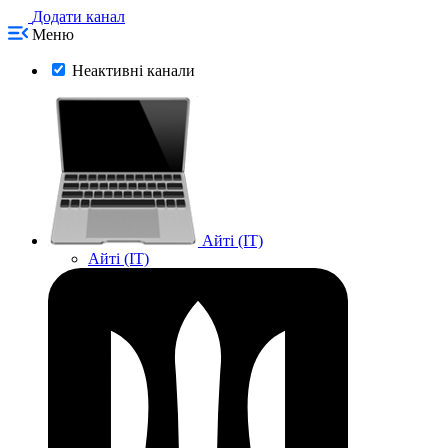
Додати канал
Меню
Неактивні канали
Айті (IT)
Айті (IT)