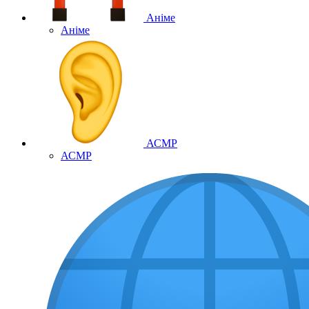
Аніме
Аніме
АСМР
АСМР