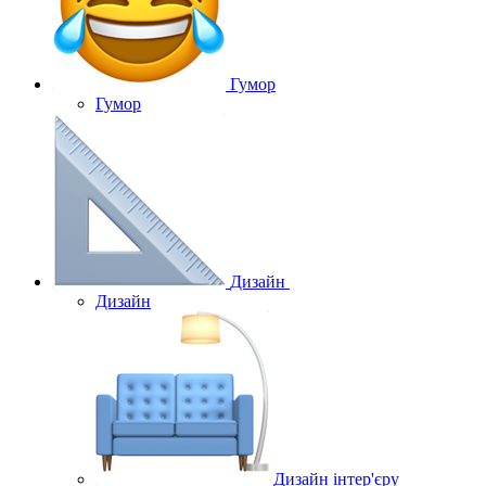
Гумор
Гумор
Дизайн
Дизайн
Дизайн інтер'єру