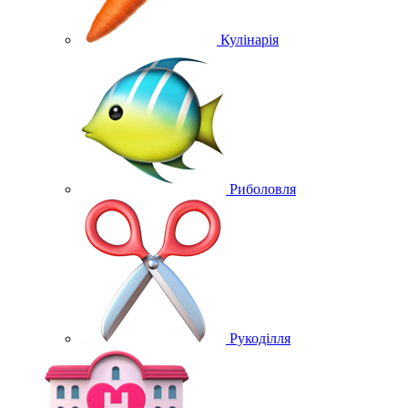
Кулінарія
Риболовля
Рукоділля