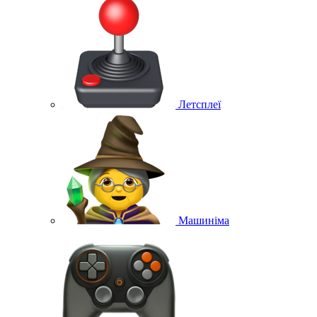
Летсплеї
Машиніма