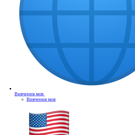
Вивчення мов
Вивчення мов