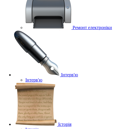
Ремонт електроніки
Інтерв'ю
Інтерв'ю
Історія