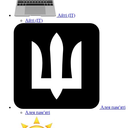
Айті (IT)
Айті (IT)
Алея памʼяті
Алея памʼяті