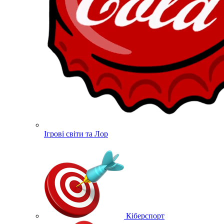
Ігрові світи та Лор
Кіберспорт