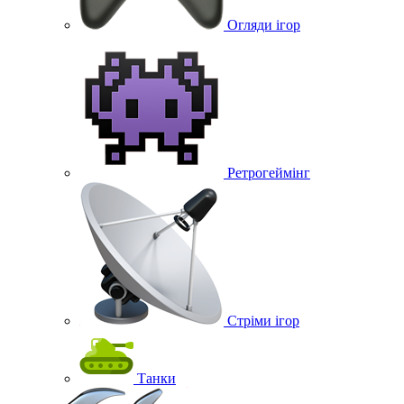
Огляди ігор
Ретрогеймінг
Стріми ігор
Танки