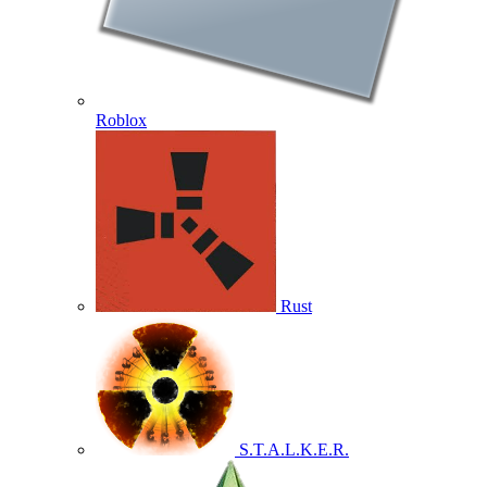
Roblox
Rust
S.T.A.L.K.E.R.