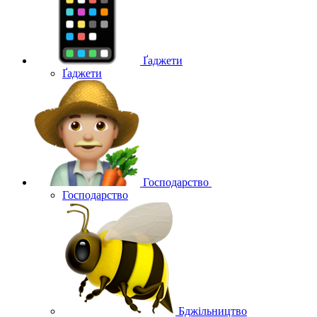
Ґаджети
Ґаджети
Господарство
Господарство
Бджільництво