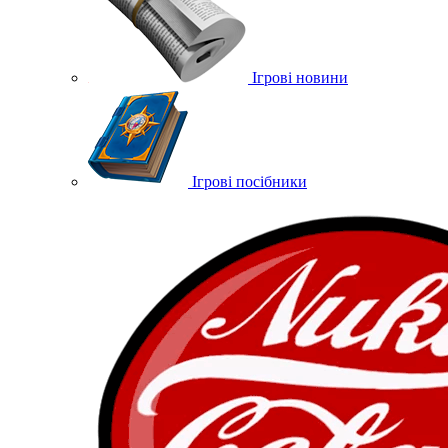
Ігрові новини
Ігрові посібники