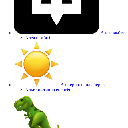
Алея памʼяті
Алея памʼяті
Альтернативна енергія
Альтернативна енергія