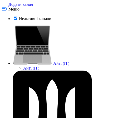
Додати канал
Меню
Неактивні канали
Айті (IT)
Айті (IT)