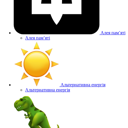
Алея памʼяті
Алея памʼяті
Альтернативна енергія
Альтернативна енергія