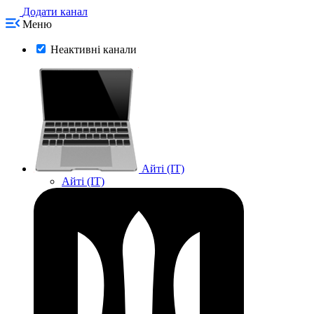
Додати канал
Меню
Неактивні канали
Айті (IT)
Айті (IT)