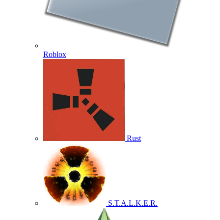
Roblox
Rust
S.T.A.L.K.E.R.