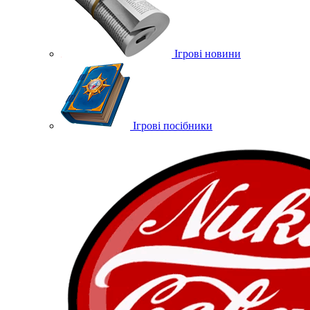
Ігрові новини
Ігрові посібники