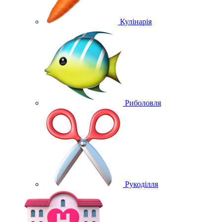
Кулінарія
Риболовля
Рукоділля