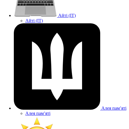
Айті (IT)
Айті (IT)
Алея памʼяті
Алея памʼяті