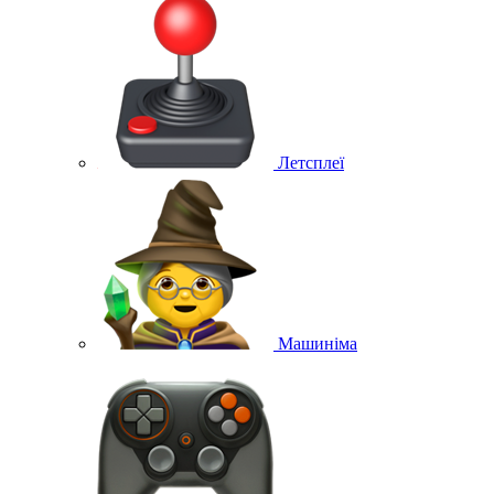
Летсплеї
Машиніма