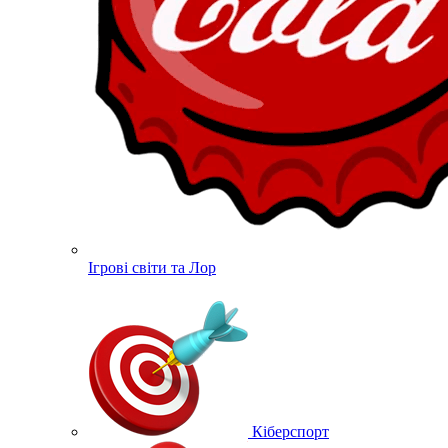
Ігрові світи та Лор
Кіберспорт