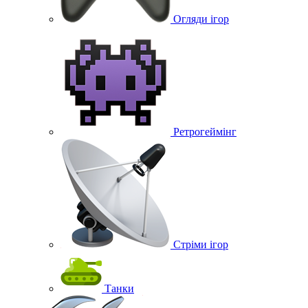
Огляди ігор
Ретрогеймінг
Стріми ігор
Танки