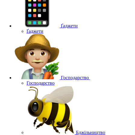
Ґаджети
Ґаджети
Господарство
Господарство
Бджільництво