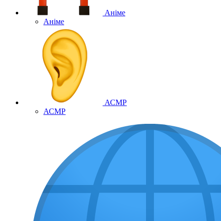
Аніме
Аніме
АСМР
АСМР