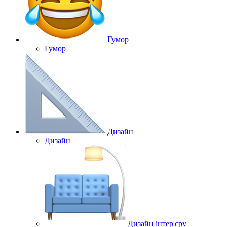
Гумор
Гумор
Дизайн
Дизайн
Дизайн інтер'єру