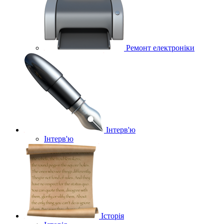
Ремонт електроніки
Інтерв'ю
Інтерв'ю
Історія