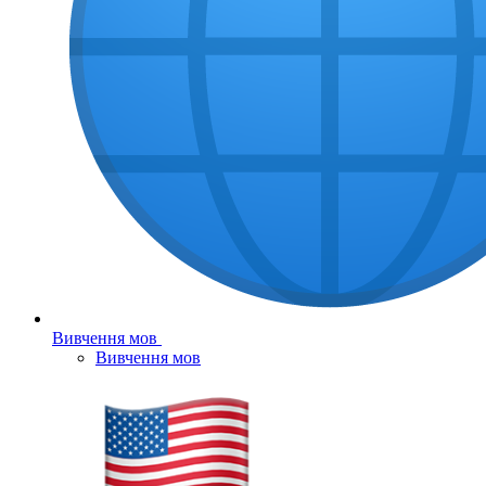
Вивчення мов
Вивчення мов