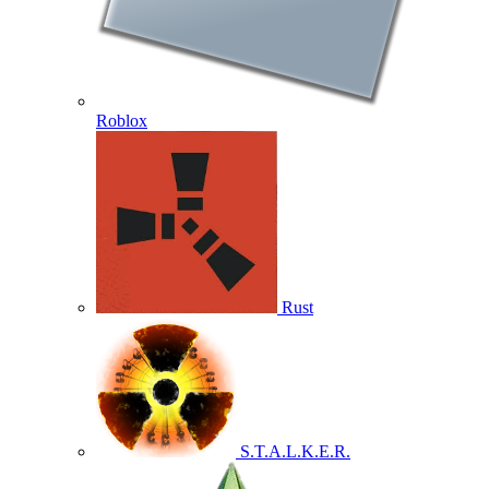
Roblox
Rust
S.T.A.L.K.E.R.