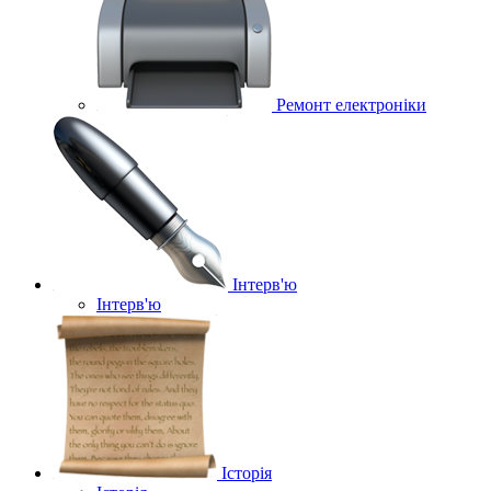
Ремонт електроніки
Інтерв'ю
Інтерв'ю
Історія