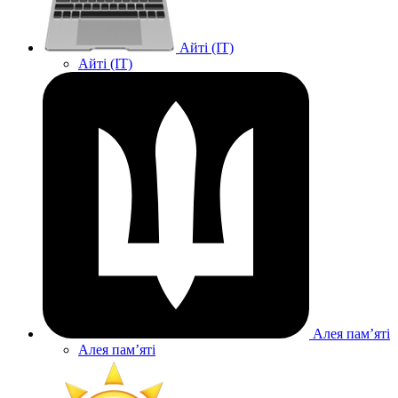
Айті (IT)
Айті (IT)
Алея памʼяті
Алея памʼяті