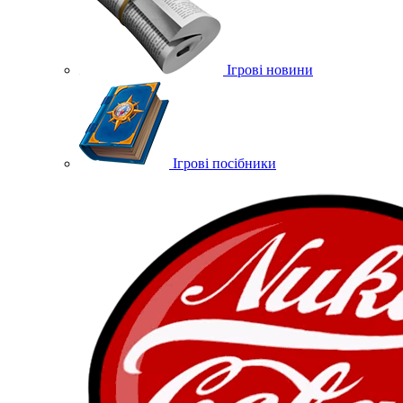
Ігрові новини
Ігрові посібники