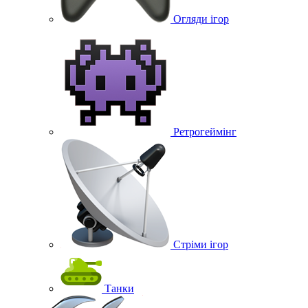
Огляди ігор
Ретрогеймінг
Стріми ігор
Танки