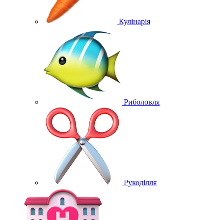
Кулінарія
Риболовля
Рукоділля