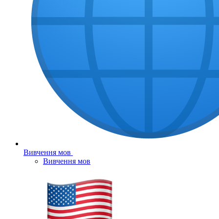
Вивчення мов
Вивчення мов