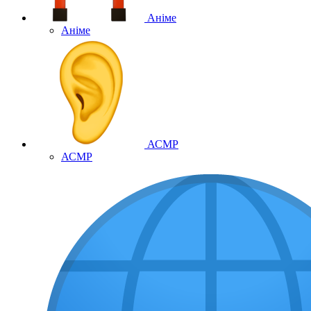
Аніме
Аніме
АСМР
АСМР