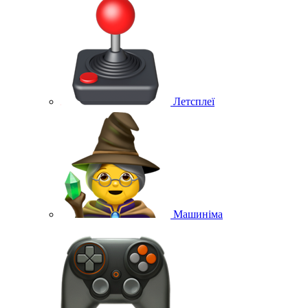
Летсплеї
Машиніма