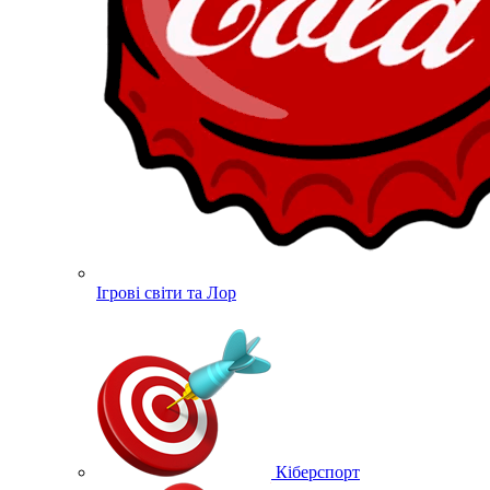
Ігрові світи та Лор
Кіберспорт