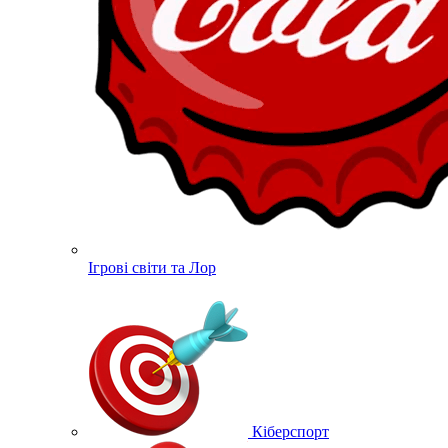
Ігрові світи та Лор
Кіберспорт