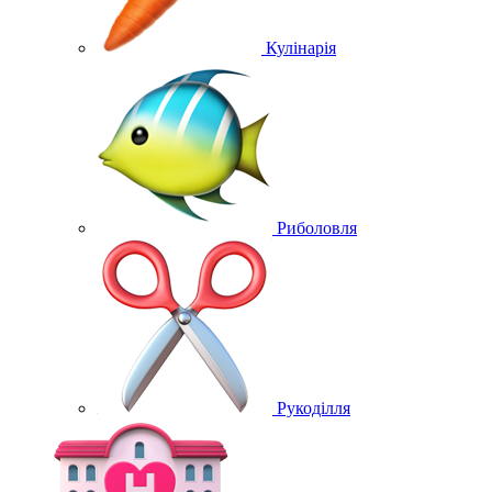
Кулінарія
Риболовля
Рукоділля