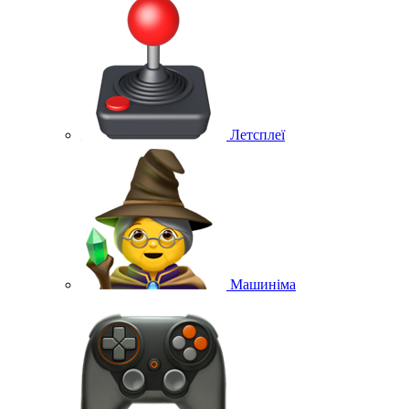
Летсплеї
Машиніма