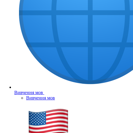
Вивчення мов
Вивчення мов