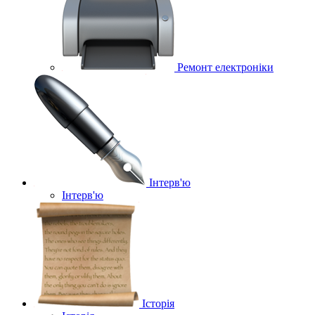
Ремонт електроніки
Інтерв'ю
Інтерв'ю
Історія