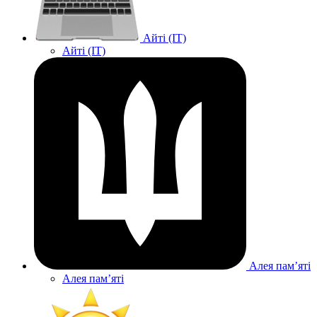
Айті (IT)
Айті (IT)
Алея памʼяті
Алея памʼяті