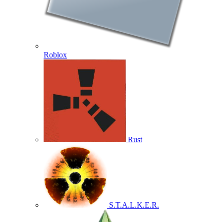
Roblox
Rust
S.T.A.L.K.E.R.