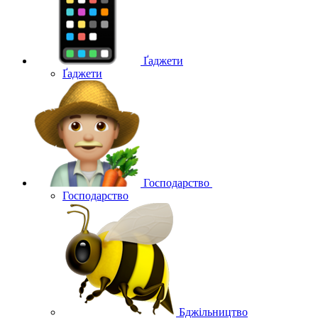
Ґаджети
Ґаджети
Господарство
Господарство
Бджільництво