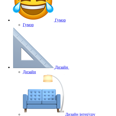
Гумор
Гумор
Дизайн
Дизайн
Дизайн інтер'єру