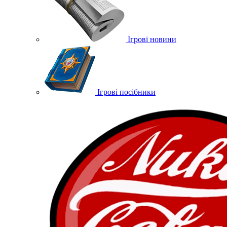
Ігрові новини
Ігрові посібники