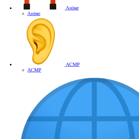
Аніме
Аніме
АСМР
АСМР