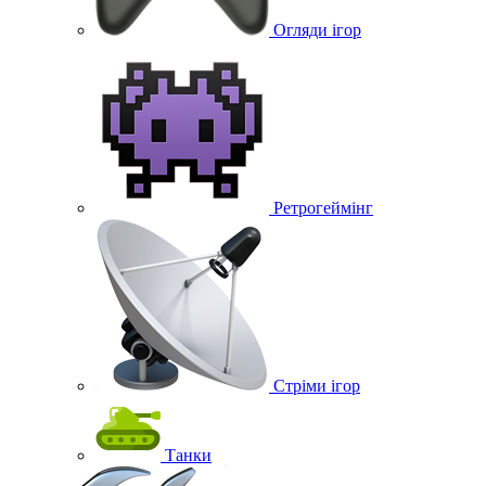
Огляди ігор
Ретрогеймінг
Стріми ігор
Танки