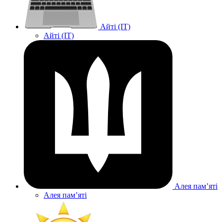
Айті (IT)
Айті (IT)
Алея памʼяті
Алея памʼяті