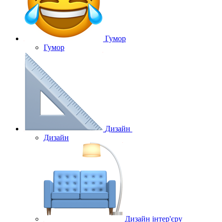
Гумор
Гумор
Дизайн
Дизайн
Дизайн інтер'єру