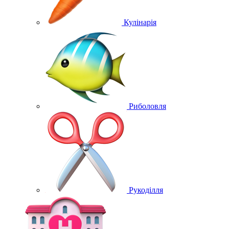
Кулінарія
Риболовля
Рукоділля