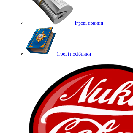
Ігрові новини
Ігрові посібники