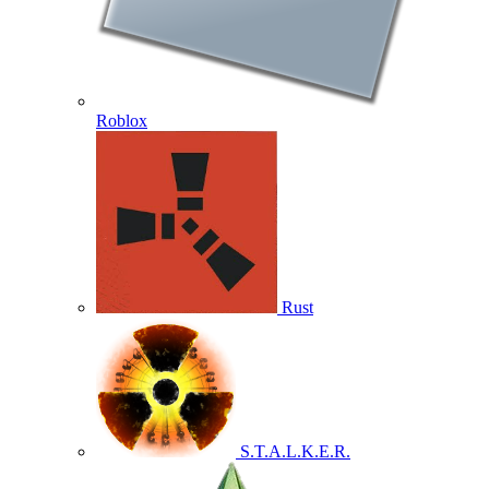
Roblox
Rust
S.T.A.L.K.E.R.