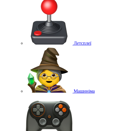
Летсплеї
Машиніма