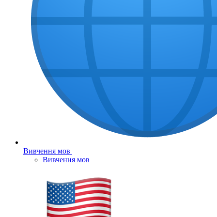
Вивчення мов
Вивчення мов