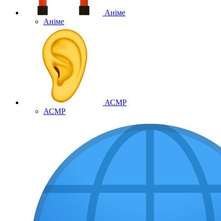
Аніме
Аніме
АСМР
АСМР