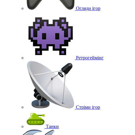
Огляди ігор
Ретрогеймінг
Стріми ігор
Танки