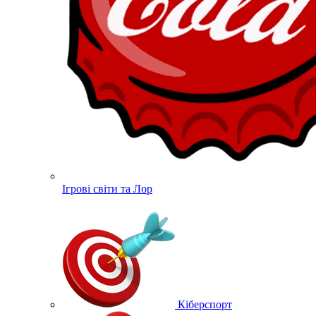
Ігрові світи та Лор
Кіберспорт