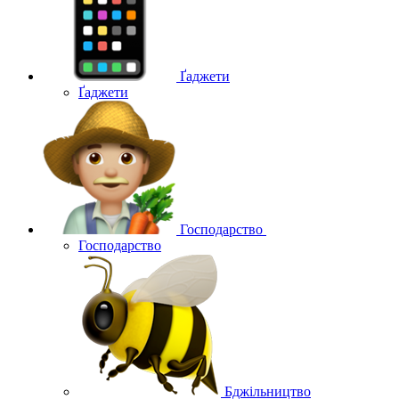
Ґаджети
Ґаджети
Господарство
Господарство
Бджільництво