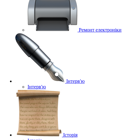
Ремонт електроніки
Інтерв'ю
Інтерв'ю
Історія