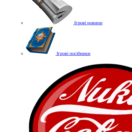
Ігрові новини
Ігрові посібники