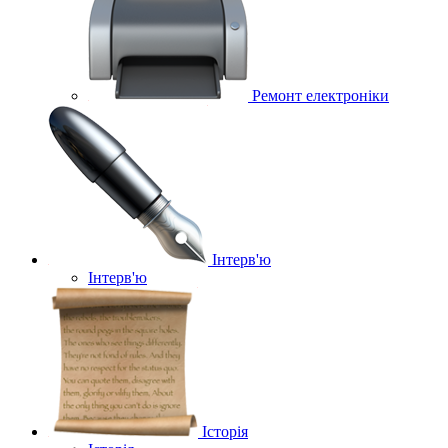
Ремонт електроніки
Інтерв'ю
Інтерв'ю
Історія