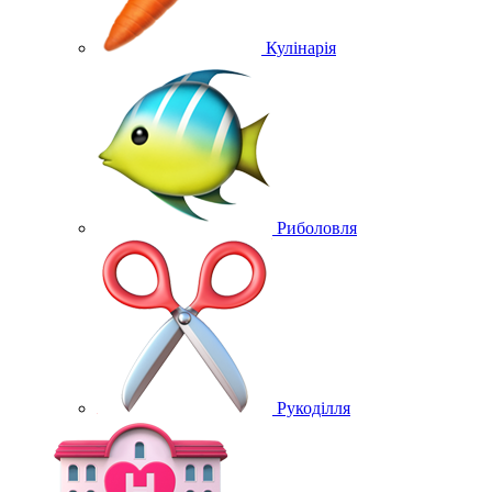
Кулінарія
Риболовля
Рукоділля