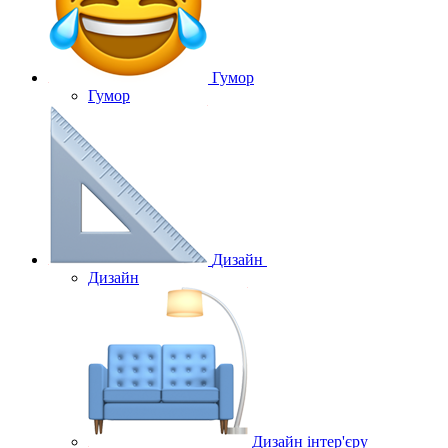
Гумор
Гумор
Дизайн
Дизайн
Дизайн інтер'єру