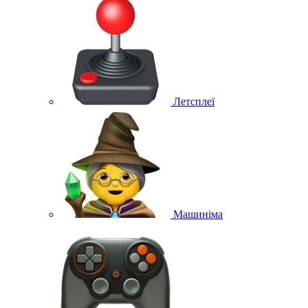
Летсплеї
Машиніма