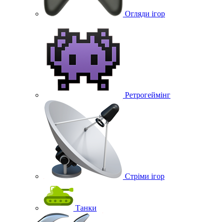
Огляди ігор
Ретрогеймінг
Стріми ігор
Танки