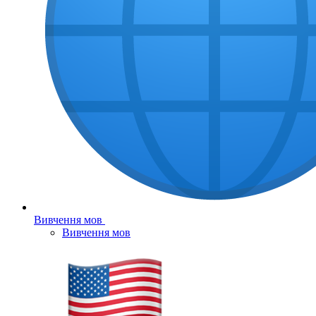
Вивчення мов
Вивчення мов