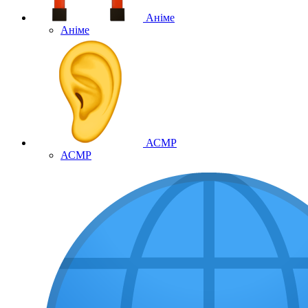
Аніме
Аніме
АСМР
АСМР