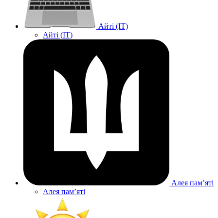
Айті (IT)
Айті (IT)
Алея памʼяті
Алея памʼяті