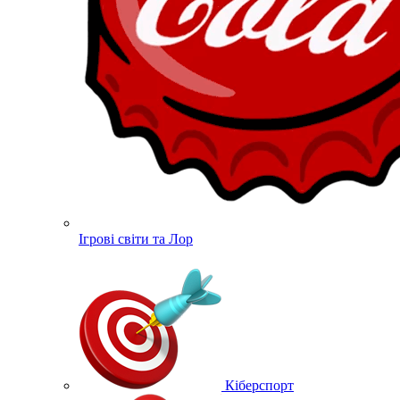
Ігрові світи та Лор
Кіберспорт