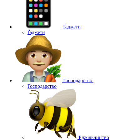
Ґаджети
Ґаджети
Господарство
Господарство
Бджільництво