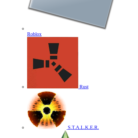
Roblox
Rust
S.T.A.L.K.E.R.