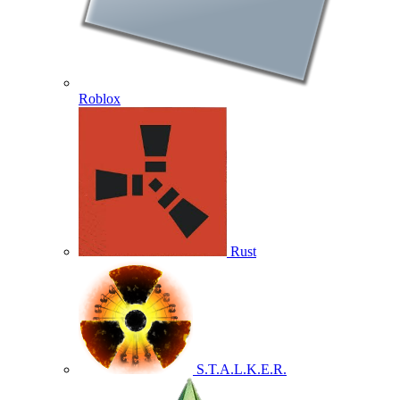
Roblox
Rust
S.T.A.L.K.E.R.