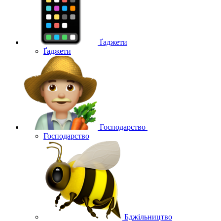
Ґаджети
Ґаджети
Господарство
Господарство
Бджільництво