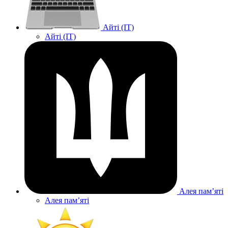
Айті (IT)
Айті (IT)
Алея памʼяті
Алея памʼяті