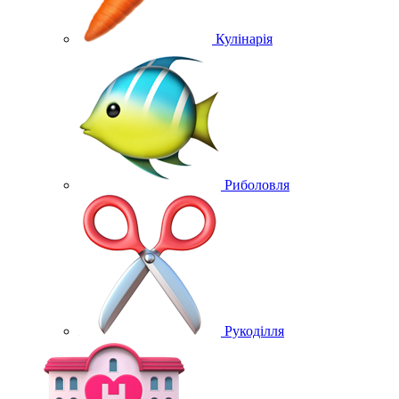
Кулінарія
Риболовля
Рукоділля