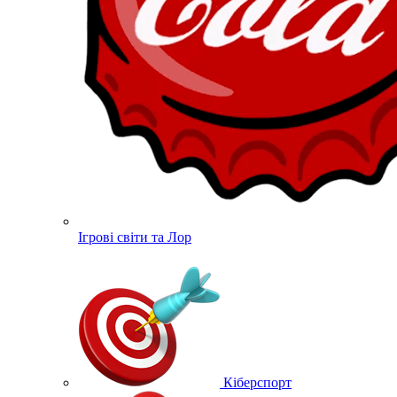
Ігрові світи та Лор
Кіберспорт