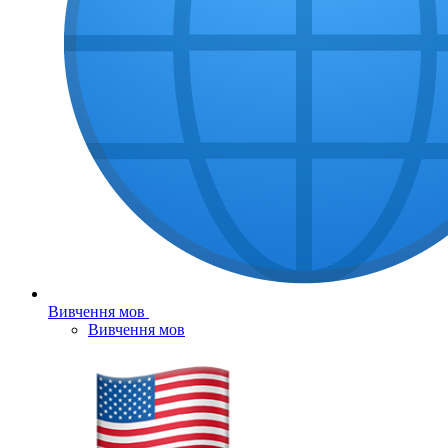
Вивчення мов
Вивчення мов