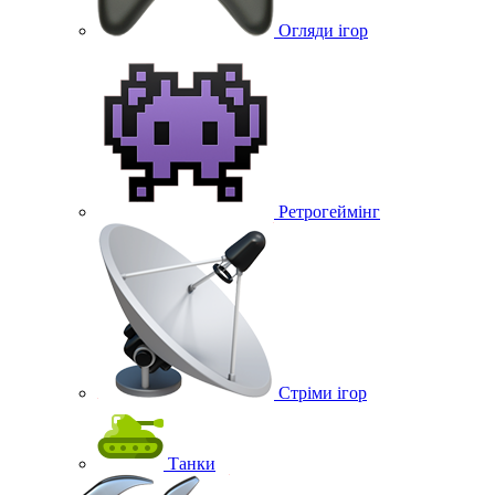
Огляди ігор
Ретрогеймінг
Стріми ігор
Танки