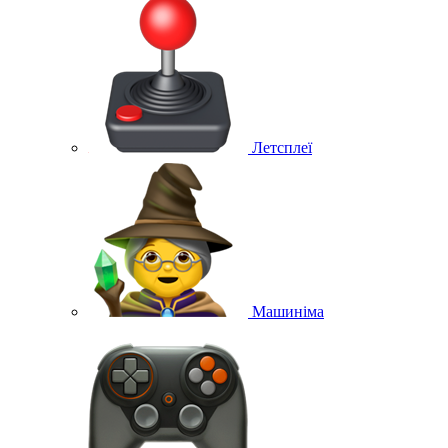
Летсплеї
Машиніма