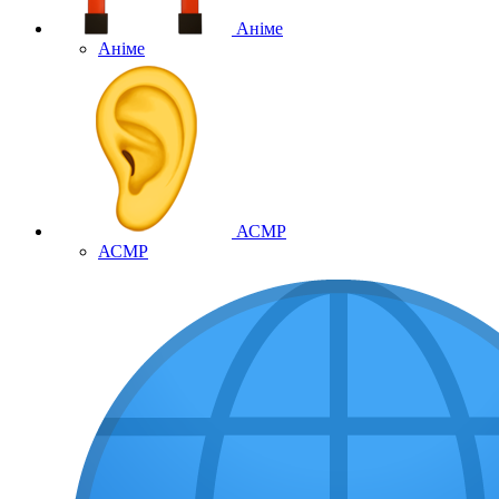
Аніме
Аніме
АСМР
АСМР