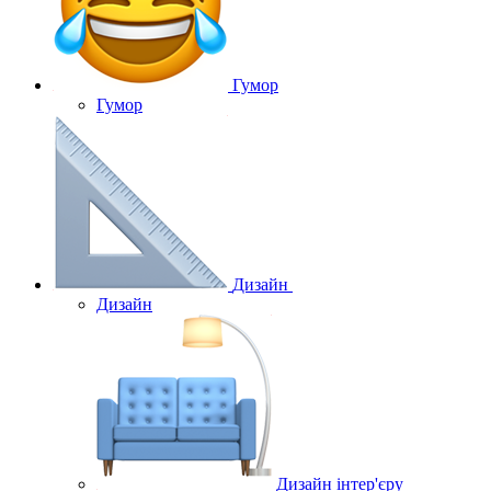
Гумор
Гумор
Дизайн
Дизайн
Дизайн інтер'єру