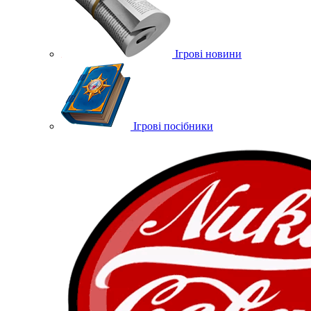
Ігрові новини
Ігрові посібники