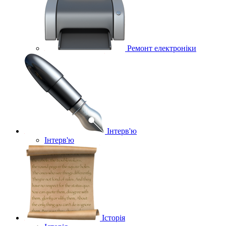
Ремонт електроніки
Інтерв'ю
Інтерв'ю
Історія