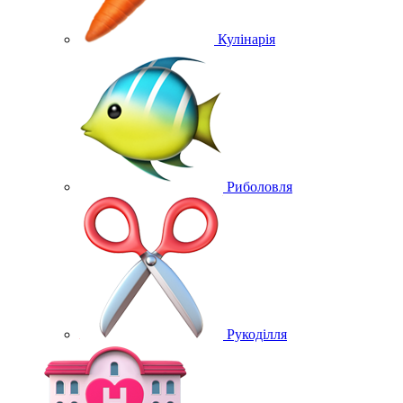
Кулінарія
Риболовля
Рукоділля