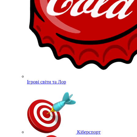
Ігрові світи та Лор
Кіберспорт