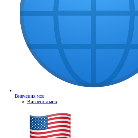
Вивчення мов
Вивчення мов