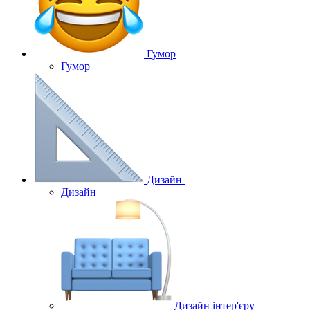
Гумор
Гумор
Дизайн
Дизайн
Дизайн інтер'єру