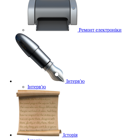
Ремонт електроніки
Інтерв'ю
Інтерв'ю
Історія