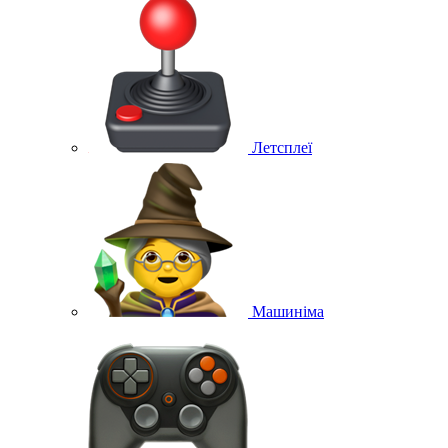
Летсплеї
Машиніма