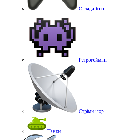
Огляди ігор
Ретрогеймінг
Стріми ігор
Танки