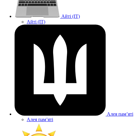
Айті (IT)
Айті (IT)
Алея памʼяті
Алея памʼяті