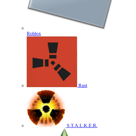
Roblox
Rust
S.T.A.L.K.E.R.