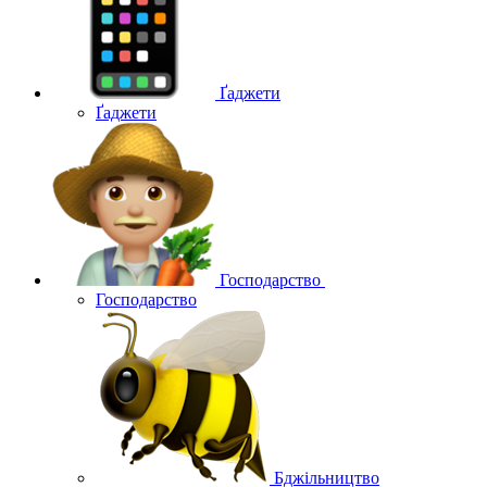
Ґаджети
Ґаджети
Господарство
Господарство
Бджільництво