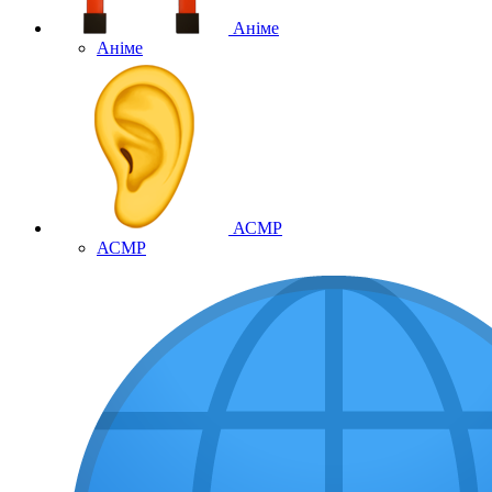
Аніме
Аніме
АСМР
АСМР