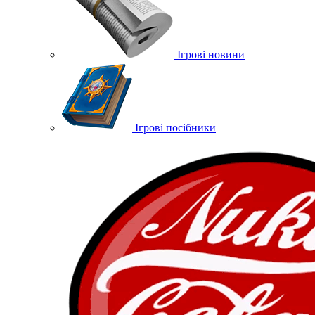
Ігрові новини
Ігрові посібники