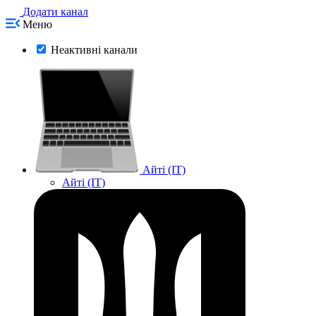
Додати канал
Меню
Неактивні канали
Айті (IT)
Айті (IT)