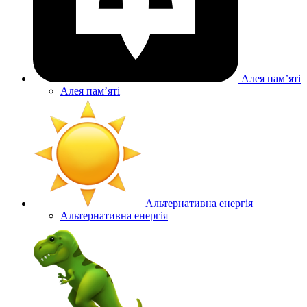
Алея памʼяті
Алея памʼяті
Альтернативна енергія
Альтернативна енергія