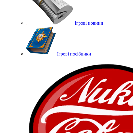
Ігрові новини
Ігрові посібники