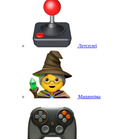
Летсплеї
Машиніма