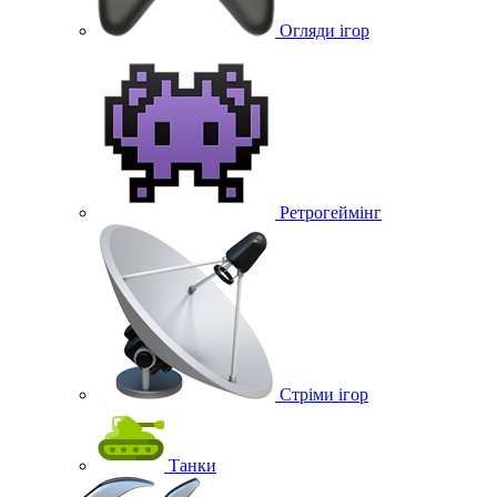
Огляди ігор
Ретрогеймінг
Стріми ігор
Танки