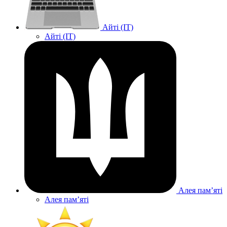
Айті (IT)
Айті (IT)
Алея памʼяті
Алея памʼяті