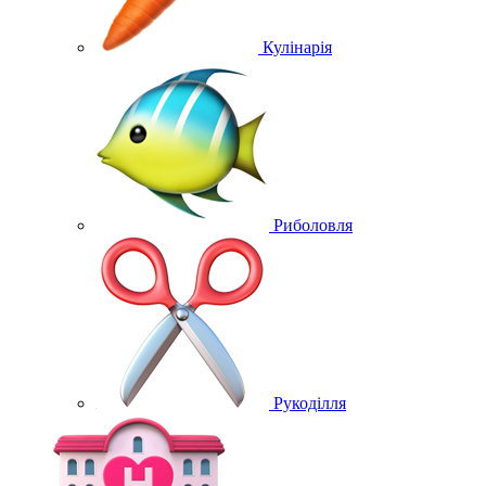
Кулінарія
Риболовля
Рукоділля