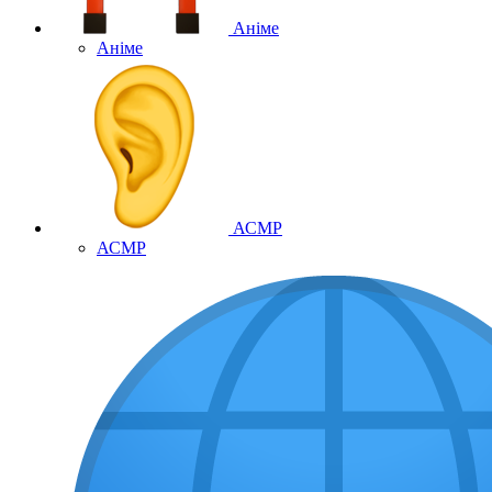
Аніме
Аніме
АСМР
АСМР