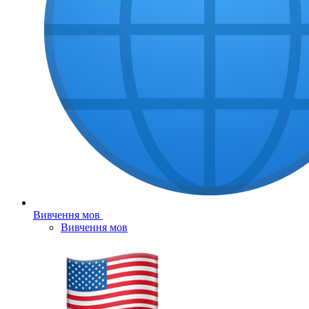
Вивчення мов
Вивчення мов