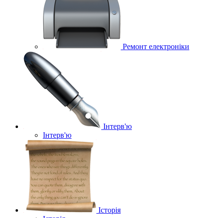
Ремонт електроніки
Інтерв'ю
Інтерв'ю
Історія