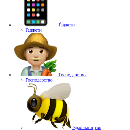
Ґаджети
Ґаджети
Господарство
Господарство
Бджільництво