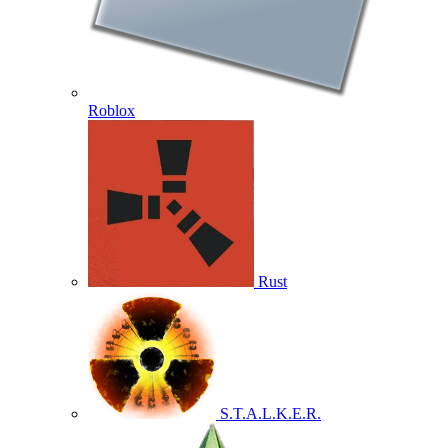
Roblox
Rust
S.T.A.L.K.E.R.