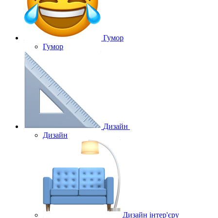
Гумор
Гумор
Дизайн
Дизайн
Дизайн інтер'єру