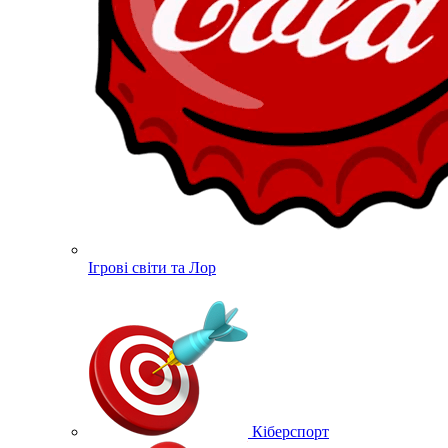
Ігрові світи та Лор
Кіберспорт