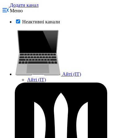
Додати канал
Меню
Неактивні канали
Айті (IT)
Айті (IT)