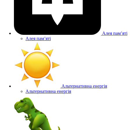
Алея памʼяті
Алея памʼяті
Альтернативна енергія
Альтернативна енергія